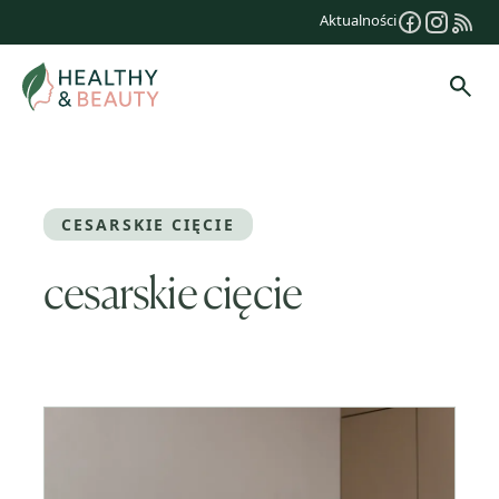
Przejdź
Aktualności
do
treści
Szuk
CESARSKIE CIĘCIE
cesarskie cięcie