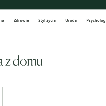
na
Zdrowie
Styl życia
Uroda
Psycholog
a z domu