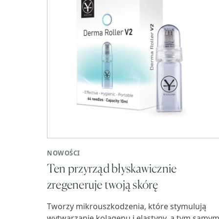
NOWOŚCI
Ten przyrząd błyskawicznie
zregeneruje twoją skórę
Tworzy mikrouszkodzenia, które stymulują
wytwarzanie kolagenu i elastyny, a tym samy