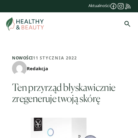
Przejdź
Aktualności
do
treści
Szuk
NOWOŚCI
11 STYCZNIA 2022
Redakcja
Ten przyrząd błyskawicznie
zregeneruje twoją skórę