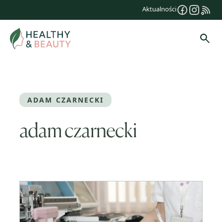
Przejdź
Aktualności
do
treści
Szuk
ADAM CZARNECKI
adam czarnecki