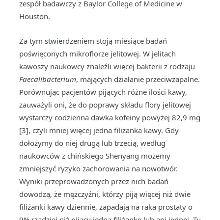
zespół badawczy z Baylor College of Medicine w
Houston.
Za tym stwierdzeniem stoją miesiące badań
poświęconych mikroflorze jelitowej. W jelitach
kawoszy naukowcy znaleźli więcej bakterii z rodzaju
Faecalibacterium
, mających działanie przeciwzapalne.
Porównując pacjentów pijących różne ilości kawy,
zauważyli oni, że do poprawy składu flory jelitowej
wystarczy codzienna dawka kofeiny powyżej 82,9 mg
[3], czyli mniej więcej jedna filiżanka kawy. Gdy
dołożymy do niej drugą lub trzecią, według
naukowców z chińskiego Shenyang możemy
zmniejszyć ryzyko zachorowania na nowotwór.
Wyniki przeprowadzonych przez nich badań
dowodzą, że mężczyźni, którzy piją więcej niż dwie
filiżanki kawy dziennie, zapadają na raka prostaty o
9% rzadziej niż pijący jedną filiżankę lub ani jednej. Tu