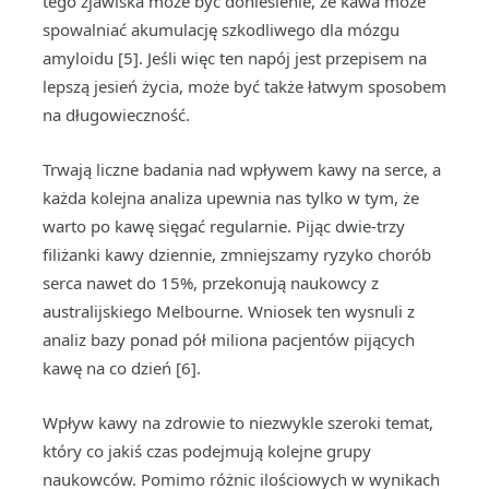
tego zjawiska może być doniesienie, że kawa może
spowalniać akumulację szkodliwego dla mózgu
amyloidu [5]. Jeśli więc ten napój jest przepisem na
lepszą jesień życia, może być także łatwym sposobem
na długowieczność.
Trwają liczne badania nad wpływem kawy na serce, a
każda kolejna analiza upewnia nas tylko w tym, że
warto po kawę sięgać regularnie. Pijąc dwie-trzy
filiżanki kawy dziennie, zmniejszamy ryzyko chorób
serca nawet do 15%, przekonują naukowcy z
australijskiego Melbourne. Wniosek ten wysnuli z
analiz bazy ponad pół miliona pacjentów pijących
kawę na co dzień [6].
Wpływ kawy na zdrowie to niezwykle szeroki temat,
który co jakiś czas podejmują kolejne grupy
naukowców. Pomimo różnic ilościowych w wynikach