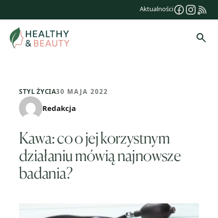
Przejdź
Aktualności
do
treści
Szuk
STYL ŻYCIA
30 MAJA 2022
Redakcja
Kawa: co o jej korzystnym
działaniu mówią najnowsze
badania?