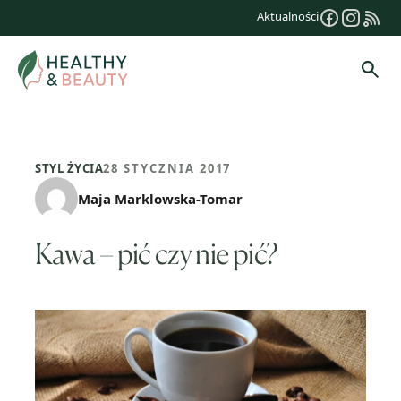
Przejdź
Aktualności
do
treści
Szuk
STYL ŻYCIA
28 STYCZNIA 2017
Maja Marklowska-Tomar
Kawa – pić czy nie pić?