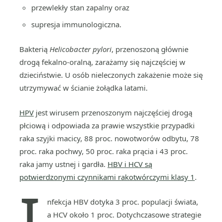
przewlekły stan zapalny oraz
supresja immunologiczna.
Bakterią
Helicobacter pylori
, przenoszoną głównie
drogą fekalno-oralną, zarażamy się najczęściej w
dzieciństwie. U osób nieleczonych zakażenie może się
utrzymywać w ścianie żołądka latami.
HPV
jest wirusem przenoszonym najczęściej drogą
płciową i odpowiada za prawie wszystkie przypadki
raka szyjki macicy, 88 proc. nowotworów odbytu, 78
proc. raka pochwy, 50 proc. raka prącia i 43 proc.
raka jamy ustnej i gardła.
HBV i HCV są
potwierdzonymi czynnikami rakotwórczymi klasy 1
.
I
nfekcja HBV dotyka 3 proc. populacji świata,
a HCV około 1 proc. Dotychczasowe strategie