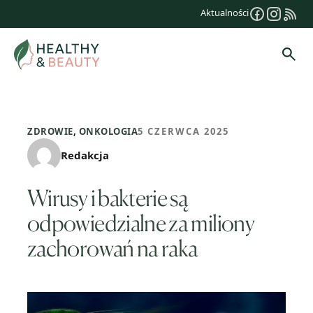
Przejdź
Aktualności
do
treści
Szuk
ZDROWIE
,
ONKOLOGIA
5 CZERWCA 2025
Redakcja
Wirusy i bakterie są
odpowiedzialne za miliony
zachorowań na raka