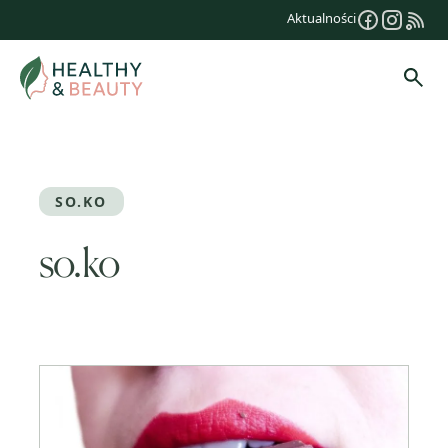
Przejdź
Aktualności
do
treści
Szuk
SO.KO
so.ko