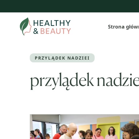
Przejdź
do
treści
Strona głów
PRZYLĄDEK NADZIEI
przylądek nadzie