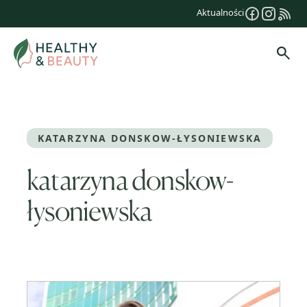
Przejdź
Aktualności
do
treści
Szuk
KATARZYNA DONSKOW-ŁYSONIEWSKA
katarzyna donskow-
łysoniewska