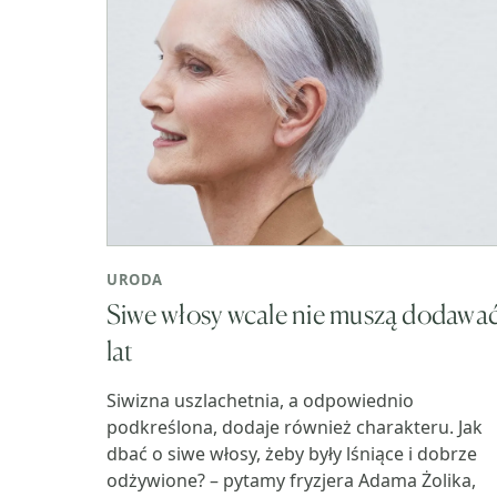
URODA
Siwe włosy wcale nie muszą dodawa
lat
Siwizna uszlachetnia, a odpowiednio
podkreślona, dodaje również charakteru. Jak
dbać o siwe włosy, żeby były lśniące i dobrze
odżywione? – pytamy fryzjera Adama Żolika,