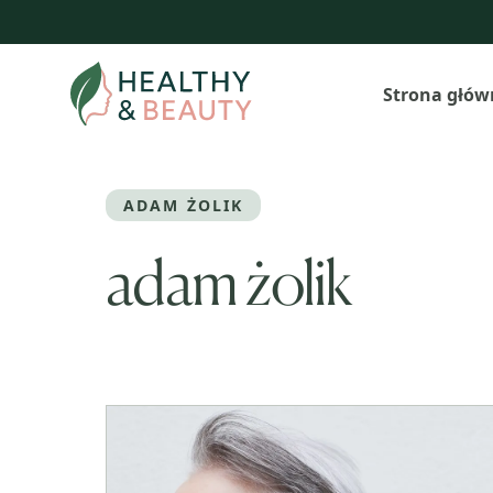
Przejdź
do
treści
Strona głów
ADAM ŻOLIK
adam żolik