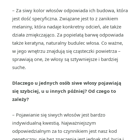
– Za siwy kolor włosów odpowiada ich budowa, która
jest dość specyficzna. Związane jest to z zanikiem
melaniny, która nadaje konkretny odcień, ale także
działa zmiękczająco. Za popielatą barwę odpowiada
także keratyna, naturalny budulec włosa
.
Co ważne,
w jego wnętrzu znajdują się cząsteczki powietrza –
sprawiają one, że włosy są sztywniejsze i bardziej
suche.
Dlaczego u jednych osób siwe włosy pojawiają
się szybciej, u u innych później? Od czego to
zależy?
– Pojawianie się siwych włosów jest bardzo
indywidualną kwestią. Najważniejszym
odpowiedzialnym za to czynnikiem jest nasz kod
genetyczny, nie bez znaczenia jest jednak styl życia i