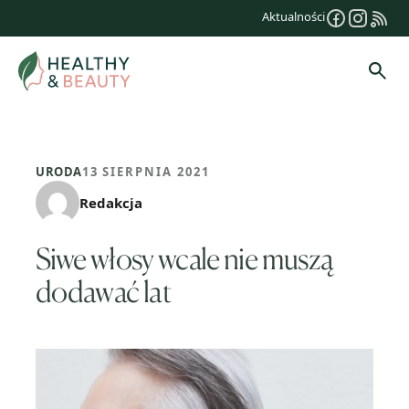
Przejdź
Aktualności
do
treści
Szuk
URODA
13 SIERPNIA 2021
Redakcja
Siwe włosy wcale nie muszą
dodawać lat