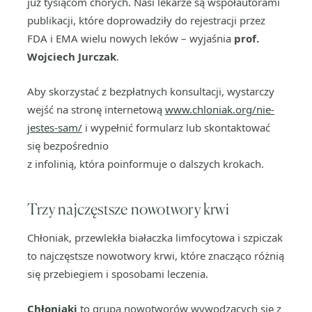
już tysiącom chorych. Nasi lekarze są współautorami
publikacji, które doprowadziły do rejestracji przez
FDA i EMA wielu nowych leków – wyjaśnia
prof.
Wojciech Jurczak
.
Aby skorzystać z bezpłatnych konsultacji, wystarczy
wejść na stronę internetową
www.chloniak.org/nie-
jestes-sam/
i wypełnić formularz lub skontaktować
się bezpośrednio
z infolinią, która poinformuje o dalszych krokach.
Trzy najczęstsze nowotwory krwi
Chłoniak, przewlekła białaczka limfocytowa i szpiczak
to najczęstsze nowotwory krwi, które znacząco różnią
się przebiegiem i sposobami leczenia.
Chłoniaki
to grupa nowotworów wywodzących się z