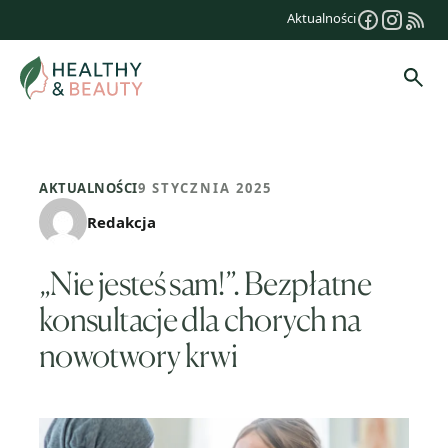
Przejdź
Aktualności
do
treści
Szuk
AKTUALNOŚCI
9 STYCZNIA 2025
Redakcja
„Nie jesteś sam!”. Bezpłatne
konsultacje dla chorych na
nowotwory krwi