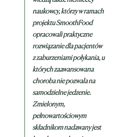
naukowcy, którzy w ramach
projektu SmoothFood
opracowali praktyczne
rozwiązanie dla pacjentów
z zaburzeniami połykania, u
których zaawansowana
choroba nie pozwala na
samodzielne jedzenie.
Zmielonym,
pełnowartościowym
składnikom nadawany jest