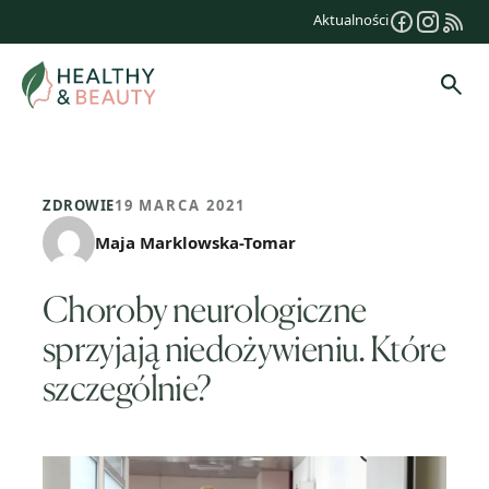
Przejdź
Aktualności
do
treści
Szuk
ZDROWIE
19 MARCA 2021
Maja Marklowska-Tomar
Choroby neurologiczne
sprzyjają niedożywieniu. Które
szczególnie?