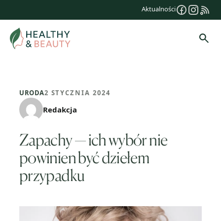
Przejdź
Aktualności
do
treści
Szuk
URODA
2 STYCZNIA 2024
Redakcja
Zapachy — ich wybór nie
powinien być dziełem
przypadku