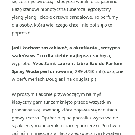
się ze zmysłowością i słodyczą wanilii oraz jaśminu.
Bazę stanowi hipnotyczna tuberoza, egzotyczny
ylang-ylang i ciepłe drzewo sandałowe. To perfumy
dla osoby, która wie, czego chce i nie boi się o to
poprosić.
Jeśli kochasz zaskakiwać, a określenie „szczypta
szaleństwa” to dla ciebie najlepsza zachęta
,
wypróbuj
Yves Saint Laurent Libre Eau de Parfum
Spray Woda perfumowana
, 299 zł/30 ml (dostępne
w perfumeriach Douglas i na douglas.pl)
W prostym flakonie przywodzącym na myśl
klasyczny garnitur zamknięto przede wszystkim
prowansalską lawendę, która pojawia się w nutach
głowy i serca. Oprócz niej na początku wyczuwalne
są akcenty mandarynki i czarnej porzeczki. Po chwili
zaś jaśmin miesza się i łączy z egzotycznym kwiatem