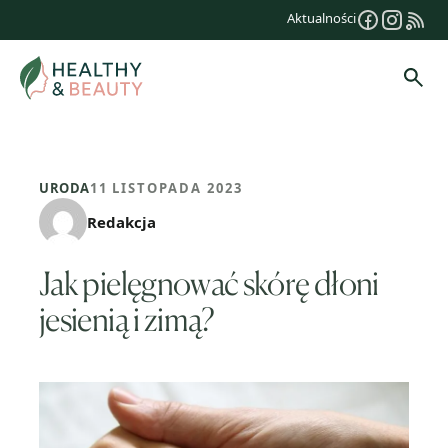
Przejdź
Aktualności
do
treści
Szuk
URODA
11 LISTOPADA 2023
Redakcja
Jak pielęgnować skórę dłoni
jesienią i zimą?