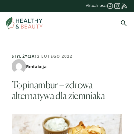
Przejdź
Aktualności
do
treści
Szuk
STYL ŻYCIA
12 LUTEGO 2022
Redakcja
Topinambur – zdrowa
alternatywa dla ziemniaka