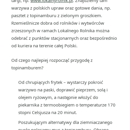
targi, np.
www.lokalnyrolnik.pl
. Znajdziemy tam
warzywa z polskich upraw oraz gotowe dania, np.
pasztet z topinamburu z zielonym groszkiem.
Rzemieślnicze dobra od rolników i wytwórców
zrzeszonych w ramach Lokalnego Rolnika można
odebrać z punktów stacjonarnych oraz bezpośrednio
od kuriera na terenie całej Polski.
Od czego najlepiej rozpocząć przygodę z
topinamburem?
Od chrupiących frytek – wystarczy pokroić
warzywo na paski, doprawić pieprzem, solą i
olejem ryżowym, a następnie włożyć do
piekarnika z termoobiegiem o temperaturze 170
stopni Celsjusza na 20 minut.
Poszukującym alternatywy dla ziemniaczanego
purée polecamy mus z topinamburu. Obrane