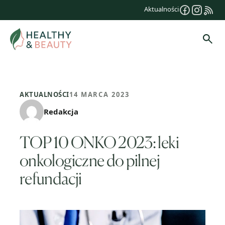
Przejdź
Aktualności
do
treści
Szuk
AKTUALNOŚCI
14 MARCA 2023
Redakcja
TOP 10 ONKO 2023: leki
onkologiczne do pilnej
refundacji