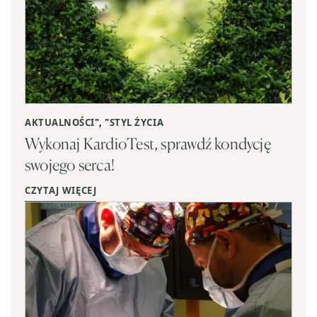
AKTUALNOŚCI
", "
STYL ŻYCIA
Wykonaj KardioTest, sprawdź kondycję
swojego serca!
CZYTAJ WIĘCEJ