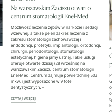
AKTUALNOŚCI
Na warszawskim Zaciszu otwarto
centrum stomatologii Enel-Med
Możliwość leczenia zębów w narkozie i sedacji
wziewnej, a także pełen zakres leczenia z
zakresu stomatologii zachowawczej i
endodoncji, protetyki, implantologii, ortodoncji,
A
chirurgii, periodontologii, stomatologii
estetycznej, higiena jamy ustnej. Takie usługi
oferuje otwarte dzisiaj (28 września) na
warszawskim Zaciszu centrum stomatologii
Enel-Med. Centrum zajmuje powierzchnię 503
P
mkw. i jest wyposażone w 9 foteli
G
dentystycznych. –
c
o
CZYTAJ WIĘCEJ
t
k
d