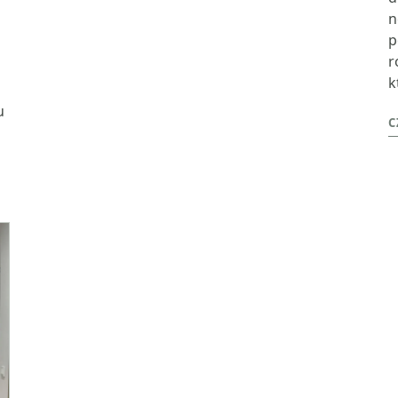
n
p
r
k
u
C