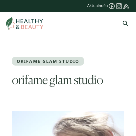
Przejdź
Aktualności
do
treści
Szuk
ORIFAME GLAM STUDIO
orifame glam studio