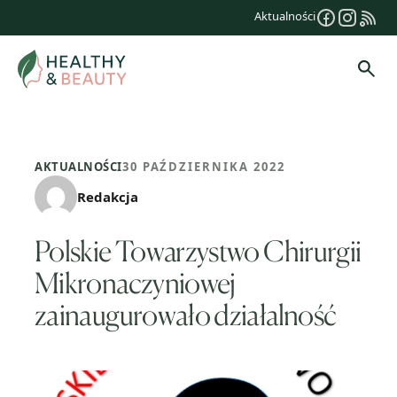
Przejdź
Aktualności
do
treści
Szuk
AKTUALNOŚCI
30 PAŹDZIERNIKA 2022
Redakcja
Polskie Towarzystwo Chirurgii
Mikronaczyniowej
zainaugurowało działalność