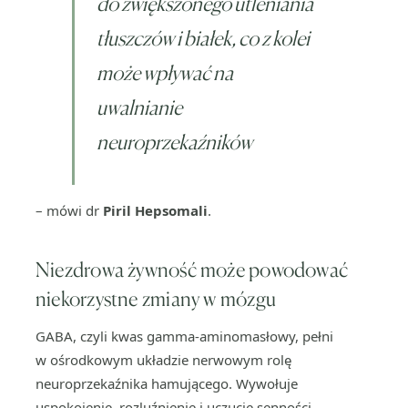
do zwiększonego utleniania
tłuszczów i białek, co z kolei
może wpływać na
uwalnianie
neuroprzekaźników
– mówi dr
Piril Hepsomali
.
Niezdrowa żywność może powodować
niekorzystne zmiany w mózgu
GABA, czyli kwas gamma-aminomasłowy, pełni
w ośrodkowym układzie nerwowym rolę
neuroprzekaźnika hamującego. Wywołuje
uspokojenie, rozluźnienie i uczucie senności,