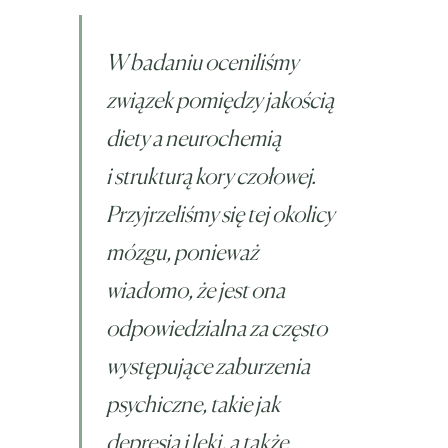
W badaniu oceniliśmy
związek pomiędzy jakością
diety a neurochemią
i strukturą kory czołowej.
Przyjrzeliśmy się tej okolicy
mózgu, ponieważ
wiadomo, że jest ona
odpowiedzialna za często
występujące zaburzenia
psychiczne, takie jak
depresja i lęki, a także