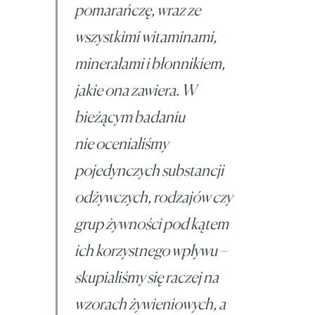
pomarańczę, wraz ze
wszystkimi witaminami,
minerałami i błonnikiem,
jakie ona zawiera. W
bieżącym badaniu
nie ocenialiśmy
pojedynczych substancji
odżywczych, rodzajów czy
grup żywności pod kątem
ich korzystnego wpływu –
skupialiśmy się raczej na
wzorach żywieniowych, a