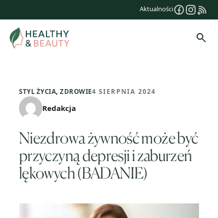
Przejdź
Aktualności
do
treści
Szuk
STYL ŻYCIA
,
ZDROWIE
4 SIERPNIA 2024
Redakcja
Niezdrowa żywność może być
przyczyną depresji i zaburzeń
lękowych (BADANIE)