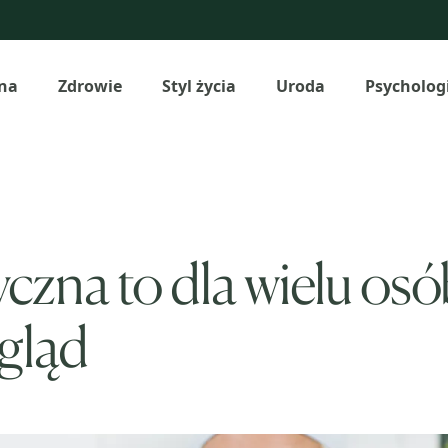
na
Zdrowie
Styl życia
Uroda
Psycholog
zna to dla wielu osób
gląd