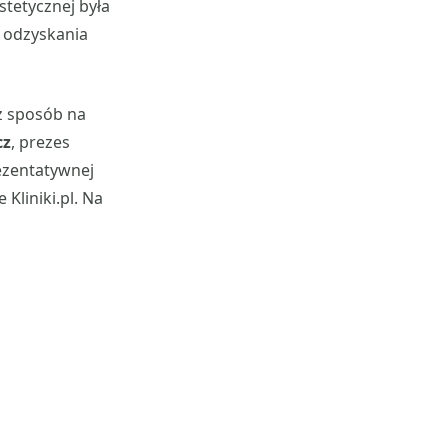
stetycznej była
 odzyskania
cz sposób na
cz
, prezes
ezentatywnej
Kliniki.pl. Na