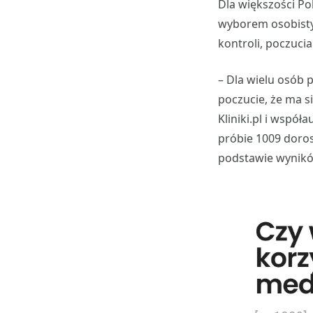
Dla większości Po
wyborem osobistym
kontroli, poczuci
– Dla wielu osób 
poczucie, że ma 
Kliniki.pl i wspó
próbie 1009 doros
podstawie wynikó