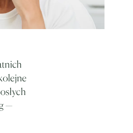
atnich
kolejne
rosłych
eg —