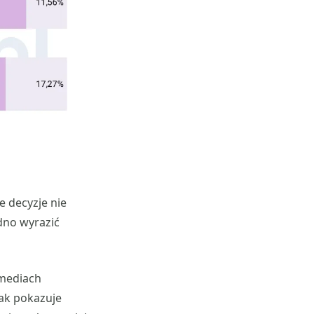
e decyzje nie
udno wyrazić
 mediach
Jak pokazuje