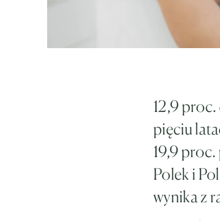
12,9 proc.
pięciu lat
19,9 proc.
Polek i Po
wynika z r