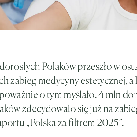
 dorosłych Polaków przeszło w ost
ach zabieg medycyny estetycznej, a 
 poważnie o tym myślało. 4 mln do
laków zdecydowało się już na zabi
aportu „Polska za filtrem 2025”.