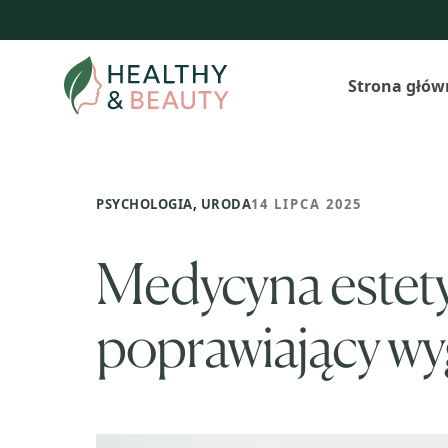
Przejdź
do
treści
Strona głów
PSYCHOLOGIA
,
URODA
14 LIPCA 2025
Medycyna estetyc
poprawiający wy