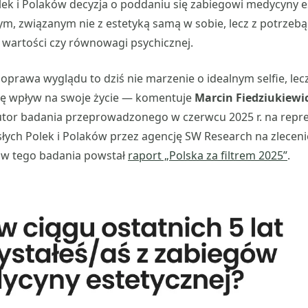
lek i Polaków decyzja o poddaniu się zabiegowi medycyny e
, związanym nie z estetyką samą w sobie, lecz z potrzebą
a wartości czy równowagi psychicznej.
poprawa wyglądu to dziś nie marzenie o idealnym selfie, le
się wpływ na swoje życie — komentuje
Marcin Fiedziukiewi
łautor badania przeprowadzonego w czerwcu 2025 r. na repr
łych Polek i Polaków przez agencję SW Research na zlecenie 
w tego badania powstał
raport „Polska za filtrem 2025”
.