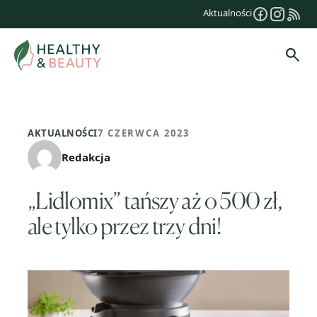
Przejdź
Aktualności
do
treści
Szuk
AKTUALNOŚCI
7 CZERWCA 2023
Redakcja
„Lidlomix” tańszy aż o 500 zł,
ale tylko przez trzy dni!