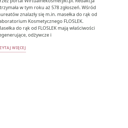
rzez portal Wirtualnekosmetyki.pl. Redakcja
trzymała w tym roku aż 578 zgłoszeń. Wśród
aureatów znalazły się m.in. masełka do rąk od
aboratorium Kosmetycznego FLOSLEK.
asełka do rąk od FLOSLEK mają właściwości
egenerujące, odżywcze i
ZYTAJ WIĘCEJ