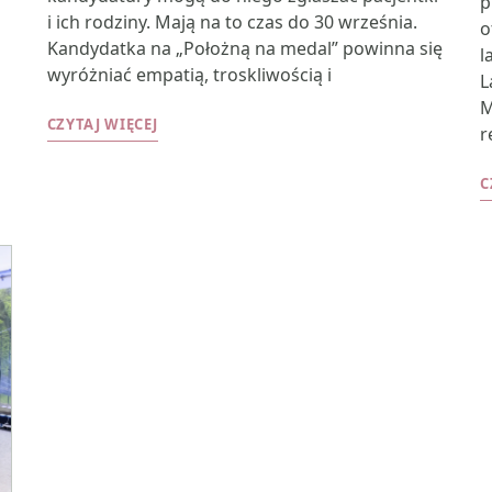
p
i ich rodziny. Mają na to czas do 30 września.
o
Kandydatka na „Położną na medal” powinna się
l
wyróżniać empatią, troskliwością i
L
M
CZYTAJ WIĘCEJ
r
C