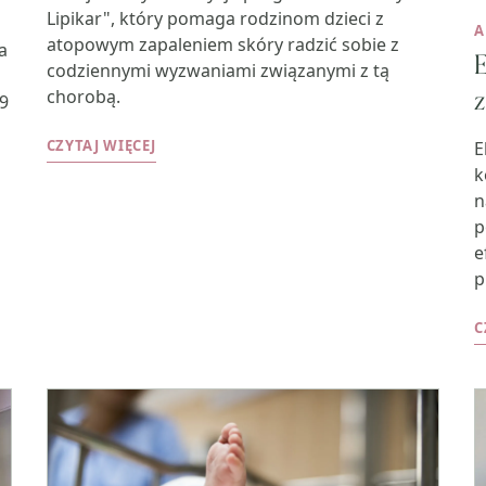
Lipikar", który pomaga rodzinom dzieci z
A
atopowym zapaleniem skóry radzić sobie z
a
codziennymi wyzwaniami związanymi z tą
chorobą.
9
CZYTAJ WIĘCEJ
E
k
n
p
e
p
C