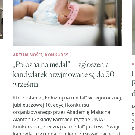
AKTUALNOŚCI
,
KONKURSY
„Położna na medal” — zgłoszenia
A
kandydatek przyjmowane są do 30
września
d
Kto zostanie „Położną na medal” w tegorocznej,
jubileuszowej 10. edycji konkursu
M
organizowanego przez Akademię Malucha
o
Alantan i Zakłady Farmaceutyczne UNIA?
2
Konkurs na „Położną na medal” już trwa. Swoje
k
kandydatury mogą do niego zgłaszać pacjentki