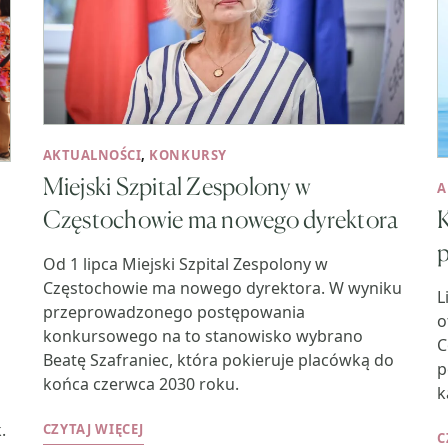
AKTUALNOŚCI
,
KONKURSY
Miejski Szpital Zespolony w
A
Częstochowie ma nowego dyrektora
K
Od 1 lipca Miejski Szpital Zespolony w
Częstochowie ma nowego dyrektora. W wyniku
L
przeprowadzonego postępowania
o
konkursowego na to stanowisko wybrano
C
Beatę Szafraniec, która pokieruje placówką do
p
końca czerwca 2030 roku.
k
.
CZYTAJ WIĘCEJ
C