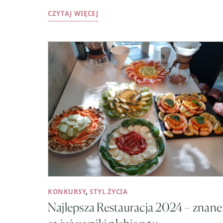
CZYTAJ WIĘCEJ
KONKURSY
,
STYL ŻYCIA
Najlepsza Restauracja 2024 – znane