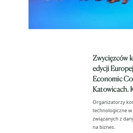
Zwycięzców k
edycji Europ
Economic Con
Katowicach. K
Organizatorzy ko
technologiczne w 
związanych z dany
na biznes.