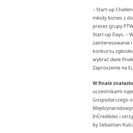
– Start-up Challe
młody biznes z do
prezes grupy PTW
Start-up Days. – 
zainteresowanie i
konkursu zgłosiło
wybrać dwie finał
Zaproszenie na Eu
W finale znalazło
uczestnikami najw
Gospodarczego or
Międzynarodowym
InCredibles i otr
by Sebastian Kul