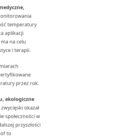
medyczne,
monitorowania
tość temperatury
 aplikacji
 ma na celu
yce i terapii.
omiarach
 certyfikowane
ratury przez rok.
u, ekologiczne
zwycięski okazał
ie społeczności w
alszej przyszłości
of to