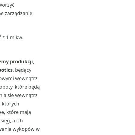
worzyć
ne zarządzanie
 z 1 m kw.
emy produkcji,
otics
, będący
isowymi wewnątrz
oboty, które będą
nia się wewnątrz
 których
e, które mają
ięg, a ich
nywania wykopów w