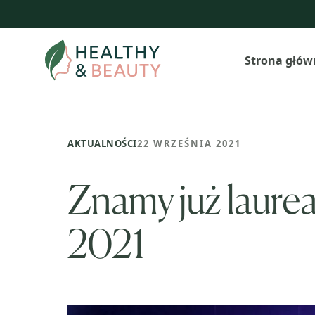
Przejdź
do
treści
Strona głów
AKTUALNOŚCI
22 WRZEŚNIA 2021
Znamy już laure
2021