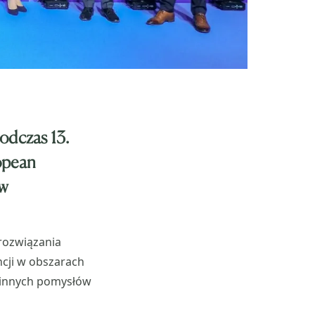
odczas 13.
opean
 w
rozwiązania
ncji w obszarach
e innych pomysłów