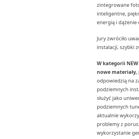
zintegrowane foto
inteligentne, pię
energią i dążenie
Jury zwróciło uwa
instalacji, szybki
W kategorii NEW 
nowe materiały,
odpowiedzią na z
podziemnych insta
służyć jako uniwe
podziemnych tunel
aktualnie wykorz
problemy z porusz
wykorzystanie ge