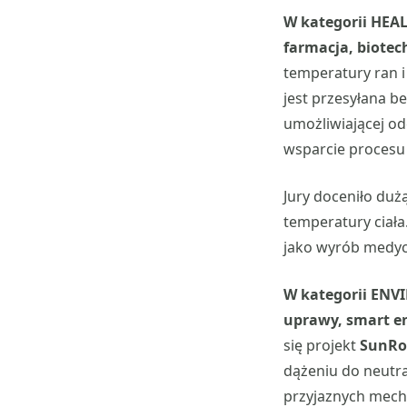
W kategorii HEA
farmacja, biotec
temperatury ran i
jest przesyłana b
umożliwiającej od
wsparcie procesu 
Jury doceniło duż
temperatury ciała
jako wyrób medycz
W kategorii ENV
uprawy, smart e
się projekt
SunRo
dążeniu do neutra
przyjaznych mech