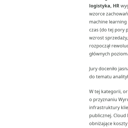
logistyka, HR
wyg
wzorce zachowań 
machine learning 
czas (do tej pory
wzrost sprzedaży
rozpoczął rewoluc
głównych poziomac
Jury doceniło jas
do tematu analit
W tej kategorii, 
o przyznaniu Wyró
infrastruktury kl
publicznej. Clou
obniżające koszty