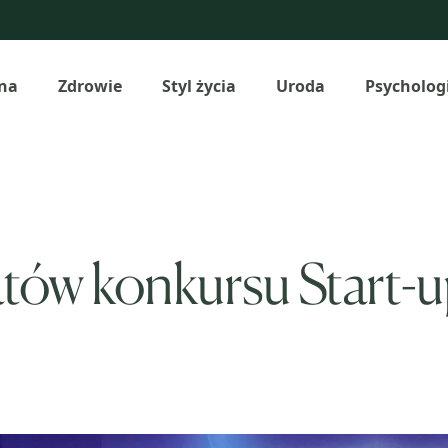
na
Zdrowie
Styl życia
Uroda
Psycholog
atów konkursu Start-