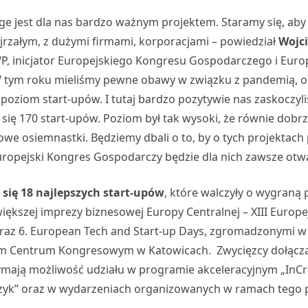
nge jest dla nas bardzo ważnym projektem. Staramy się, aby 
jrzałym, z dużymi firmami, korporacjami – powiedział
Wojc
P, inicjator Europejskiego Kongresu Gospodarczego i Eur
W tym roku mieliśmy pewne obawy w związku z pandemią, o t
 poziom start-upów. I tutaj bardzo pozytywie nas zaskoczyli
 się 170 start-upów. Poziom był tak wysoki, że równie dob
owe osiemnastki. Będziemy dbali o to, by o tych projektach
ropejski Kongres Gospodarczy będzie dla nich zawsze otwa
 się 18 najlepszych start-upów
, które walczyły o wygraną 
iększej imprezy biznesowej Europy Centralnej – XIII Europ
az 6. European Tech and Start-up Days, zgromadzonymi w
 Centrum Kongresowym w Katowicach. Zwycięzcy dołączą
zymają możliwość udziału w programie akceleracyjnym „InC
czyk” oraz w wydarzeniach organizowanych w ramach tego p