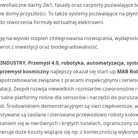
woltaiczne dachy 2w1, fasady oraz carporty pozwalające t
kne domy przyszłości. To także systemy pozwalające na płyn
 do stworzenia formuły wirtualnej elektrowni.
gę na wysoki stopień zintegrowania rozwiązania, wydajność
 zwrot z inwestycji oraz biodegradowalność.
INDUSTRY. Przemysł 4.0, robotyka, automatyzacja, syst
 przemysł kosmiczny
najlepszy okazał się start-up
MAB Rob
apotrzebowanie związane z pracami inspekcyjnymi i serw
lacji. Zespół rozwija niewielkich rozmiarów czworonożne r
rsalne platformy nośne dla sensorów i narzędzi do porusza
i. Środowiskiem demonstracyjnym są sieci ciepłownicze, w
ystywane są zasilane i sterowane przewodowo roboty kołow
aniem się w nierównych i krętych tunelach, ograniczony zas
neruje duże koszty wiążące się np. z koniecznością wyko