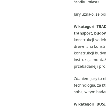
środku miasta.
Jury uznało, że p
W kategorii TRA
transport, budo
konstrukcji szki
drewniana konstr
konstrukcji budyn
instrukcją monta
przebadanej i pr
Zdaniem jury to n
technologia, za kt
sobą, w tym badan
W kategorii BUSI