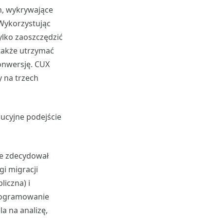
n, wykrywające
Wykorzystując
ylko zaoszczędzić
 także utrzymać
onwersję. CUX
y na trzech
lucyjne podejście
nge zdecydował
gi migracji
liczna) i
programowanie
a na analizę,