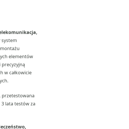
telekomunikacja,
 system
o montażu
owych elementów
 precyzyjną
h w całkowicie
nych.
, przetestowana
 3 lata testów za
ieczeństwo,