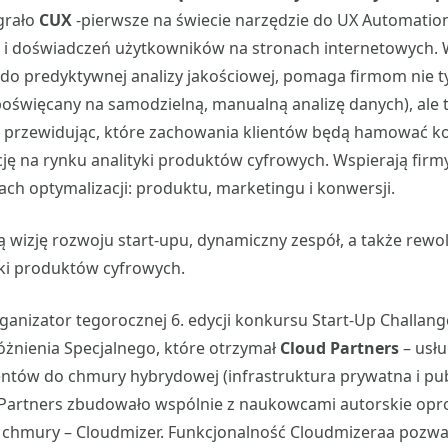
rało
CUX
-pierwsze na świecie narzędzie do UX Automatio
i doświadczeń użytkowników na stronach internetowych. 
do predyktywnej analizy jakościowej, pomaga firmom nie t
 poświęcany na samodzielną, manualną analizę danych), ale
, przewidując, które zachowania klientów będą hamować k
ję na rynku analityki produktów cyfrowych. Wspierają firm
h optymalizacji: produktu, marketingu i konwersji.
ną wizję rozwoju start-upu, dynamiczny zespół, a także rewo
yki produktów cyfrowych.
organizator tegorocznej 6. edycji konkursu Start-Up Challa
żnienia Specjalnego, które otrzymał
Cloud Partners
– usłu
ientów do chmury hybrydowej (infrastruktura prywatna i pub
d Partners zbudowało wspólnie z naukowcami autorskie o
 chmury – Cloudmizer. Funkcjonalność Cloudmizeraa pozwal