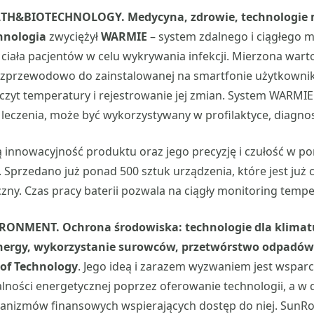
LTH&BIOTECHNOLOGY. Medycyna, zdrowie, technologie 
hnologia
zwyciężył
WARMIE
– system zdalnego i ciągłego 
 ciała pacjentów w celu wykrywania infekcji. Mierzona war
ezprzewodowo do zainstalowanej na smartfonie użytkownika
czyt temperatury i rejestrowanie jej zmian. System WARMIE
leczenia, może być wykorzystywany w profilaktyce, diagnost
ą innowacyjność produktu oraz jego precyzję i czułość w p
. Sprzedano już ponad 500 sztuk urządzenia, które jest już
ny. Czas pracy baterii pozwala na ciągły monitoring tempe
IRONMENT. Ochrona środowiska: technologie dla klimat
nergy, wykorzystanie surowców, przetwórstwo odpadów
of Technology
. Jego ideą i zarazem wyzwaniem jest wsparc
lności energetycznej poprzez oferowanie technologii, a w d
anizmów finansowych wspierających dostęp do niej. SunRo