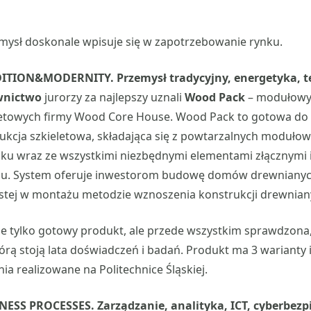
omysł doskonale wpisuje się w zapotrzebowanie rynku.
DITION&MODERNITY. Przemysł tradycyjny, energetyka, 
wnictwo
jurorzy za najlepszy uznali
Wood Pack
– modułowy
eletowych firmy Wood Core House. Wood Pack to gotowa d
ukcja szkieletowa, składająca się z powtarzalnych moduł
ku wraz ze wszystkimi niezbędnymi elementami złącznymi i
żu. System oferuje inwestorom budowę domów drewnianyc
ostej w montażu metodzie wznoszenia konstrukcji drewnia
ie tylko gotowy produkt, ale przede wszystkim sprawdzona
órą stoją lata doświadczeń i badań. Produkt ma 3 warianty i
ia realizowane na Politechnice Śląskiej.
NESS PROCESSES. Zarządzanie, analityka, ICT, cyberbezp