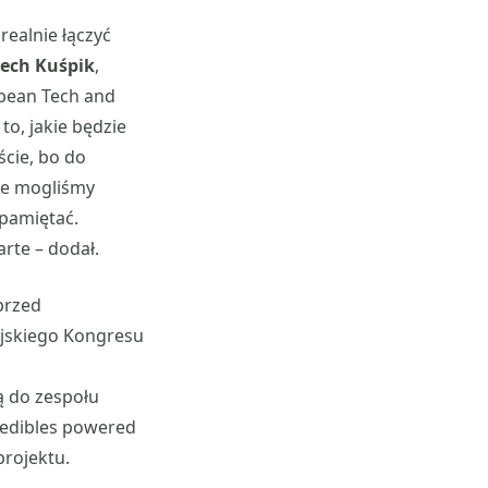
realnie łączyć
iech Kuśpik
,
opean Tech and
o, jakie będzie
ście, bo do
rze mogliśmy
 pamiętać.
rte – dodał.
przed
ejskiego Kongresu
 do zespołu
redibles powered
rojektu.