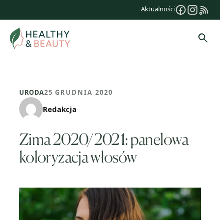
Przejdź
Aktualności
do
treści
Szuk
URODA
25 GRUDNIA 2020
Redakcja
Zima 2020/2021: panelowa
koloryzacja włosów