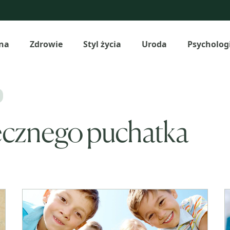
na
Zdrowie
Styl życia
Uroda
Psycholog
ecznego puchatka