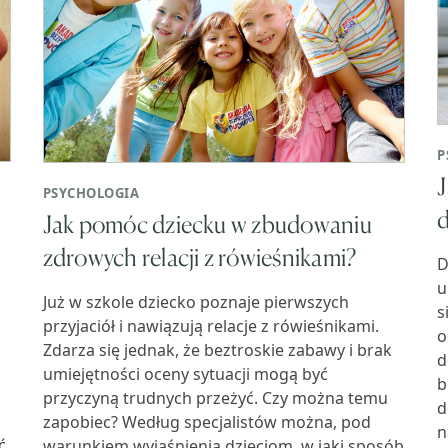
P
J
PSYCHOLOGIA
,
Jak pomóc dziecku w zbudowaniu
zdrowych relacji z rówieśnikami?
D
u
Już w szkole dziecko poznaje pierwszych
s
przyjaciół i nawiązują relacje z rówieśnikami.
o
o
Zdarza się jednak, że beztroskie zabawy i brak
d
umiejętności oceny sytuacji mogą być
b
przyczyną trudnych przeżyć. Czy można temu
d
zapobiec? Według specjalistów można, pod
n
ć
warunkiem wyjaśnienia dzieciom, w jaki sposób