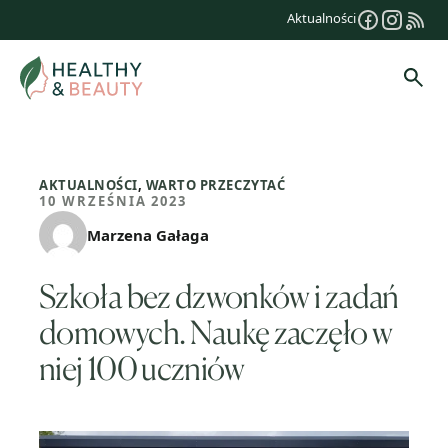
Przejdź
Aktualności
do
treści
Szuk
AKTUALNOŚCI
,
WARTO PRZECZYTAĆ
10 WRZEŚNIA 2023
Marzena Gałaga
Szkoła bez dzwonków i zadań
domowych. Naukę zaczęło w
niej 100 uczniów