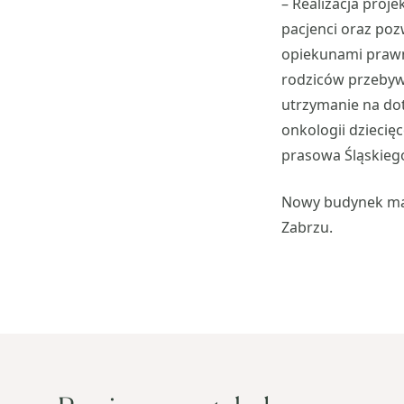
– Realizacja proj
pacjenci oraz poz
opiekunami prawn
rodziców przebywa
utrzymanie na do
onkologii dziecię
prasowa Śląskieg
Nowy budynek ma 
Zabrzu.