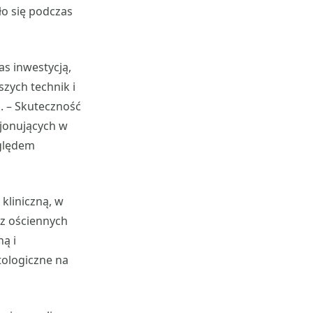
ło się podczas
as inwestycją,
zych technik i
i
. – Skuteczność
cjonujących w
zględem
kliniczną, w
az ościennych
ą i
tologiczne na