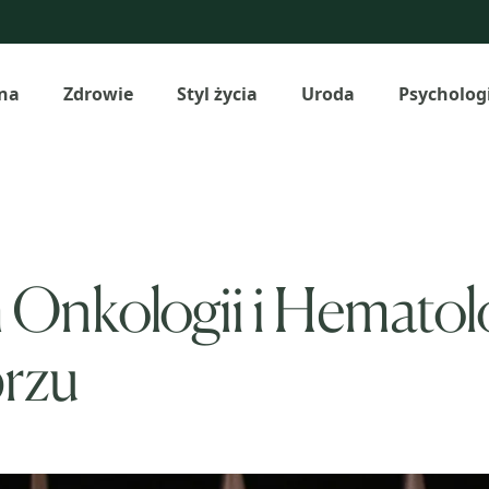
na
Zdrowie
Styl życia
Uroda
Psycholog
Onkologii i Hematolo
brzu