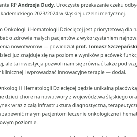
enta RP
Andrzeja Dudy
. Uroczyste przekazanie czeku odby
akademickiego 2023/2024 w śląskiej uczelni medycznej.
Onkologii i Hematologii Dziecięcej jest priorytetową dla n
dbać o zdrowie małych pacjentów z wykorzystaniem najnows
czenia nowotworów — powiedział
prof. Tomasz Szczepańsk
dzieci już znajduje się na poziomie wyników placówek funk
j, ale ta inwestycja pozwoli nam się zrównać także pod w
klinicznej i wprowadzać innowacyjne terapie — dodał.
nkologii i Hematologii Dziecięcej będzie unikalną placówką 
one dzieci chore na nowotwory z województwa śląskiego or
ek wraz z całą infrastrukturą diagnostyczną, terapeutyczn
ma zapewnić małym pacjentom leczenie onkologiczne i hema
towym poziomie.