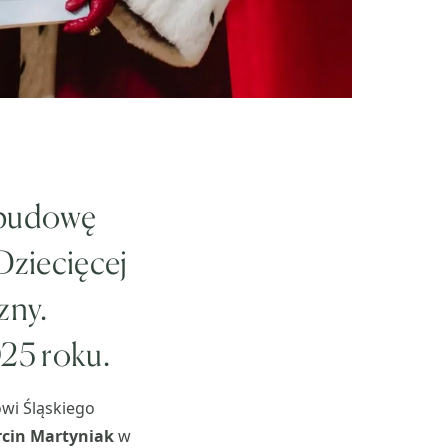
a budowę
Dziecięcej
zny.
25 roku.
owi Śląskiego
cin Martyniak
w