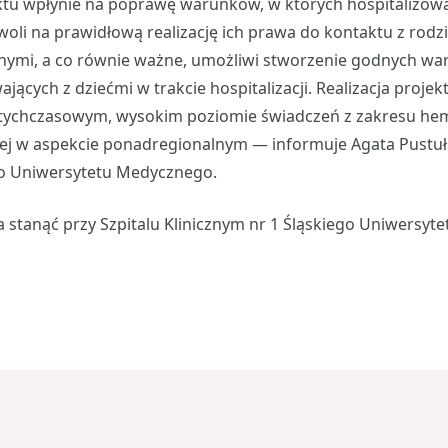
ektu wpłynie na poprawę warunków, w których hospitalizowa
woli na prawidłową realizację ich prawa do kontaktu z rodzi
ymi, a co równie ważne, umożliwi stworzenie godnych wa
jących z dziećmi w trakcie hospitalizacji. Realizacja projek
tychczasowym, wysokim poziomie świadczeń z zakresu hema
cej w aspekcie ponadregionalnym — informuje Agata Pustuł
o Uniwersytetu Medycznego.
stanąć przy Szpitalu Klinicznym nr 1 Śląskiego Uniwersy