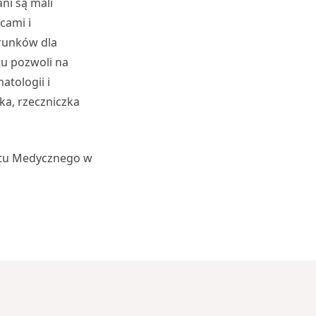
ni są mali
cami i
runków dla
tu pozwoli na
tologii i
ka, rzeczniczka
tetu Medycznego w