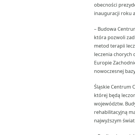
obecności prezyd
inauguracji roku 
– Budowa Centrum 
która pozwoli za
metod terapii le
leczenia chorych 
Europie Zachodnie
nowoczesnej bazy 
Śląskie Centrum O
której będą lecz
województw. Budyn
rehabilitacyjną 
najwyższym świa