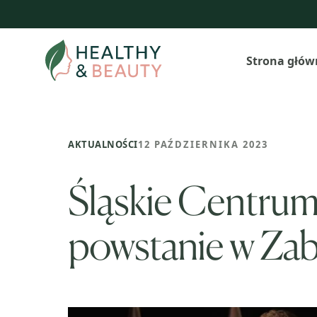
Przejdź
do
treści
Strona głów
AKTUALNOŚCI
12 PAŹDZIERNIKA 2023
Śląskie Centrum 
powstanie w Za