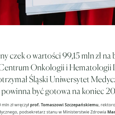
ny czek o wartości 99,15 mln zł n
 Centrum Onkologii i Hematologii 
otrzymał Śląski Uniwersytet Medyc
a powinna być gotowa na koniec 20
0 mln zł wręczył
prof. Tomaszowi Szczepańskiemu
, rektor
ycznego, podsekretarz stanu w Ministerstwie Zdrowia
Mar