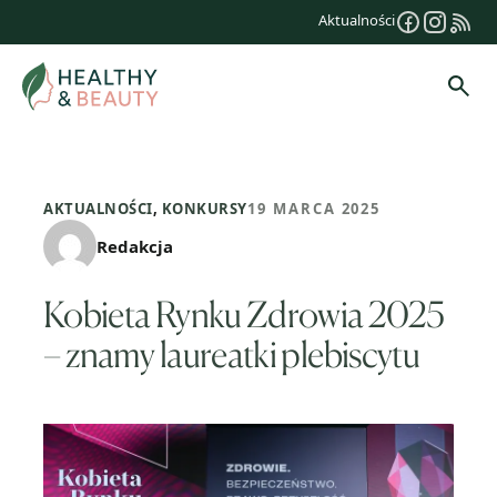
Przejdź
Aktualności
do
treści
Szuk
AKTUALNOŚCI
,
KONKURSY
19 MARCA 2025
Redakcja
Kobieta Rynku Zdrowia 2025
– znamy laureatki plebiscytu