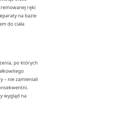
akremowanej ręki
reparaty na bazie
am do ciała
enia, po których
całkowitego
y – nie zamieniali
onsekwentni.
wy wygląd na