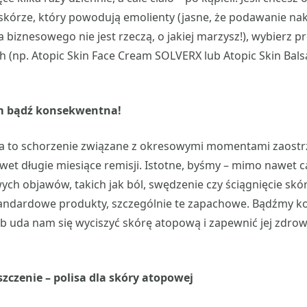
 skórze, który powodują emolienty (jasne, że podawanie n
 biznesowego nie jest rzeczą, o jakiej marzysz!), wybierz p
h (np. Atopic Skin Face Cream SOLVERX lub Atopic Skin Bals
m bądź konsekwentna!
ia to schorzenie związane z okresowymi momentami zaostrz
et długie miesiące remisji. Istotne, byśmy – mimo nawet 
ych objawów, takich jak ból, swędzenie czy ściągnięcie skór
andardowe produkty, szczególnie te zapachowe. Bądźmy k
b uda nam się wyciszyć skórę atopową i zapewnić jej zdro
szczenie – polisa dla skóry atopowej