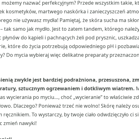
ie możemy nazwać perfekcyjnym? Przede wszystkim takie, k
tek kosmetyków, martwego naskórka i zanieczyszczeń atmo
tórego nie używasz mydła! Pamiętaj, że skóra sucha ma skł
 tak samo jak mydło. Jest to zatem tandem, którego należy
c płynów do kąpieli i pachnących żeli pod prysznic, uszkad
ie, które do życia potrzebują odpowiedniego pH i pozbawi
y? Do mycia wybieraj więc delikatne preparaty przeznaczon
sienią zwykle jest bardziej podrażniona, przesuszona, 
atury, sztucznym ogrzewaniem i dotkliwym wiatrem.
M
as wycierania po myciu…, choć „wycieranie” to właściwie 
owo. Dlaczego? Ponieważ trzeć nie wolno! Skórę należy osu
 ręcznikiem. To wystarczy, by twoje ciało odwdzięczyło ci si
c zmień nawyki!