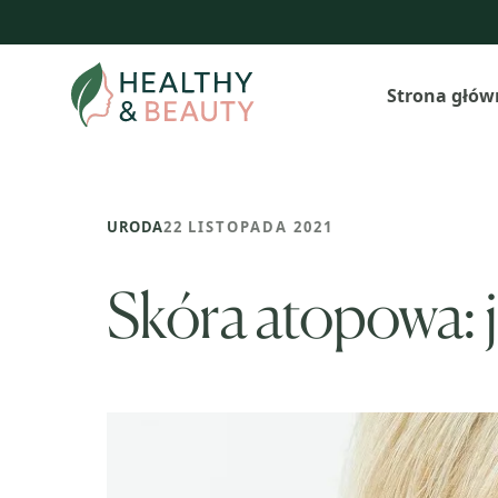
Przejdź
do
treści
Strona głów
URODA
22 LISTOPADA 2021
Skóra atopowa: 