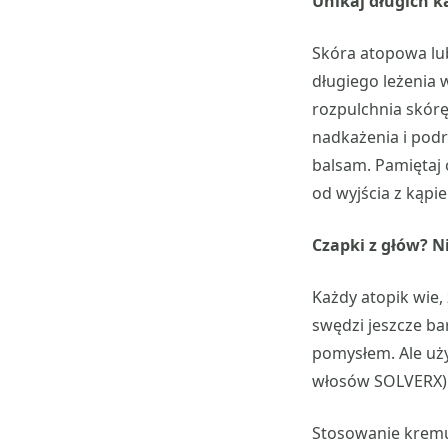
Unikaj długich ką
Skóra atopowa lub
długiego leżenia 
rozpulchnia skórę,
nadkażenia i podr
balsam. Pamiętaj 
od wyjścia z kąpie
Czapki z głów? N
Każdy atopik wie,
swędzi jeszcze ba
pomysłem. Ale uż
włosów SOLVERX)
Stosowanie kremu