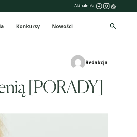
Aktualności
ia
Konkursy
Nowości
Szukaj
Redakcja
esienią [PORADY]