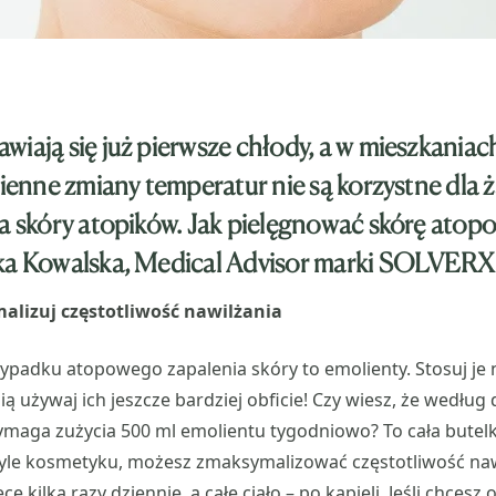
wiają się już pierwsze chłody, a w mieszkaniac
sienne zmiany temperatur nie są korzystne dla ż
la skóry atopików. Jak pielęgnować skórę atopo
zka Kowalska, Medical Advisor marki SOLVERX
alizuj częstotliwość nawilżania
ypadku atopowego zapalenia skóry to emolienty. Stosuj je
enią używaj ich jeszcze bardziej obficie! Czy wiesz, że wedł
aga zużycia 500 ml emolientu tygodniowo? To cała butelka!
tyle kosmetyku, możesz zmaksymalizować częstotliwość naw
ce kilka razy dziennie, a całe ciało – po kąpieli. Jeśli chcesz