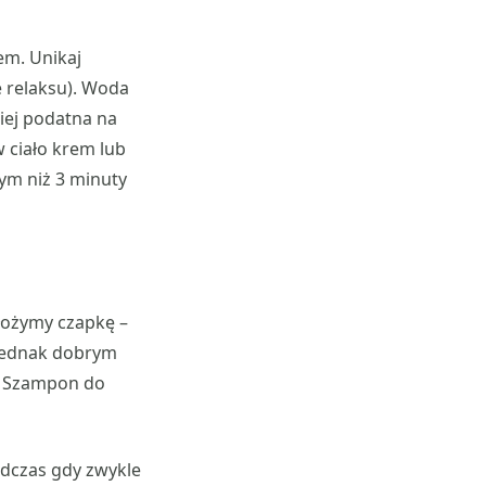
em. Unikaj
e relaksu). Woda
ziej podatna na
 ciało krem lub
zym niż 3 minuty
ałożymy czapkę –
 jednak dobrym
n Szampon do
odczas gdy zwykle