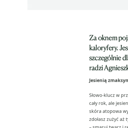
Za oknem poja
kaloryfery. Je
szczególnie d
radzi Agnies
Jesienią zmaksym
Słowo-klucz w prz
cały rok, ale jesi
skóra atopowa wym
zdołasz zużyć aż 
– smaruj twarz i rę