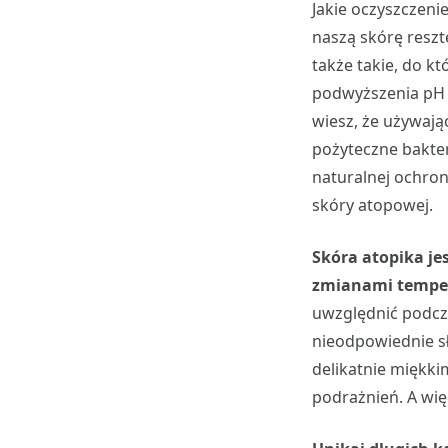
Jakie oczyszczen
naszą skórę resz
także takie, do k
podwyższenia pH –
wiesz, że używają
pożyteczne bakter
naturalnej ochron
skóry atopowej.
Skóra atopika je
zmianami temper
uwzględnić podcz
nieodpowiednie sł
delikatnie miękkim
podrażnień. A wię