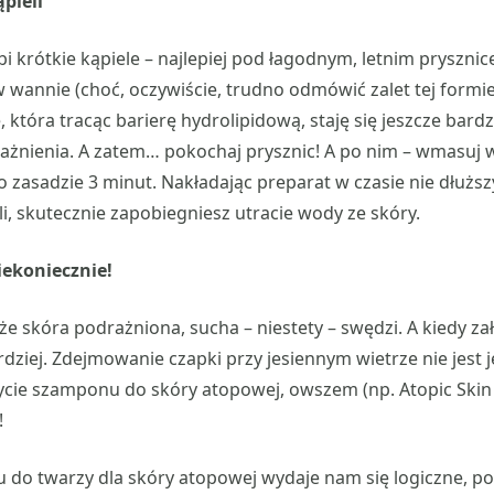
pieli
i krótkie kąpiele – najlepiej pod łagodnym, letnim prysznic
w wannie (choć, oczywiście, trudno odmówić zalet tej formi
 która tracąc barierę hydrolipidową, staję się jeszcze bard
ażnienia. A zatem… pokochaj prysznic! A po nim – wmasuj w
o zasadzie 3 minut. Nakładając preparat w czasie nie dłużs
li, skutecznie zapobiegniesz utracie wody ze skóry.
iekoniecznie!
 że skóra podrażniona, sucha – niestety – swędzi. A kiedy z
rdziej. Zdejmowanie czapki przy jesiennym wietrze nie jest
ycie szamponu do skóry atopowej, owszem (np. Atopic Ski
!
 do twarzy dla skóry atopowej wydaje nam się logiczne, p