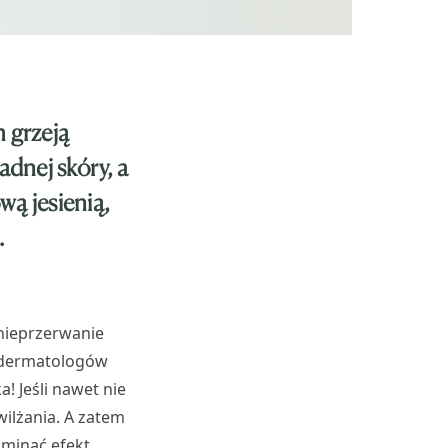
h grzeją
adnej skóry, a
wą jesienią,
.
 nieprzerwanie
ug dermatologów
 Jeśli nawet nie
ilżania. A zatem
 ominąć efekt