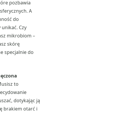
tóre pozbawia
sferycznych. A
onność do
 unikać. Czy
zasz mikrobiom –
asz skórę
e specjalnie do
zmęczona
usisz to
zdecydowanie
szać, dotykając ją
ę brakiem otarć i