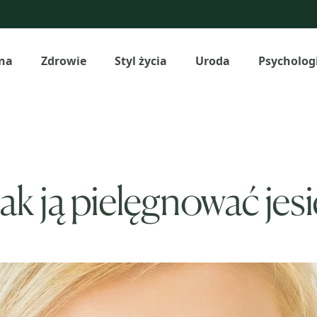
na
Zdrowie
Styl życia
Uroda
Psycholog
jak ją pielęgnować j