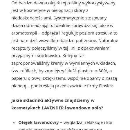
Od bardzo dawna olejek tej rośliny wykorzystywany
jest w kosmetyce w pielęgnacji skóry z
niedoskonałościami. Systematycznie stosowany
działa odmładzająco. Idealnie sprawdza się także w
aromaterapii – odpręża i reguluje poziom stresu, a to
jest nam dziś wszystkim bardzo potrzebne. Naturalne
receptury połączyliśmy w tej linii z opakowaniami
przyjaznymi środowisku. Kolejny raz
zaproponowaliśmy kremy w wymiennych wkładach,
tzw. refillach, by zmniejszyć ilość plastiku o 80%, a
papieru o 60%. Dzięki temu wspólnie dbamy o naszą
planetę – podkreślają przedstawiciele firmy Floslek.
Jakie składniki aktywne znajdziemy w
kosmetykach LAVENDER lawendowe pola?
Olejek lawendowy
– wygładza, relaksuje i koi
zmysły oraz sprawia, ze skóra wygląda na