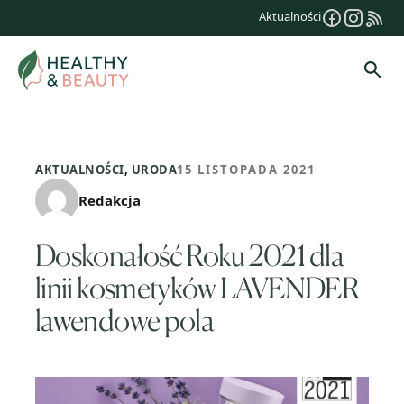
Przejdź
Aktualności
do
treści
Szuk
AKTUALNOŚCI
,
URODA
15 LISTOPADA 2021
Redakcja
Doskonałość Roku 2021 dla
linii kosmetyków LAVENDER
lawendowe pola