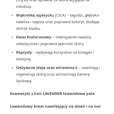
młodszą.
Wąkrotkę azjatyck
ą (CICA) – łagodzi, głęboko
nawilża i napina oraz poprawia koloryt, dodając
skórze blasku.
Kwas hialuronowy
– intensywnie nawilża,
uelastycznia i poprawia jędrność skóry.
Peptydy
– wpływają korzystnie na kolagen i
elastynę.
Odżywcze oleje oraz witamina E
– nawilżają i
regenerują skórę oraz wzmacniają barierę
lipidową.
Kosmetyki z linii LAVENDER lawendowe pola
Lawendowy krem nawilżający na dzień i na noc