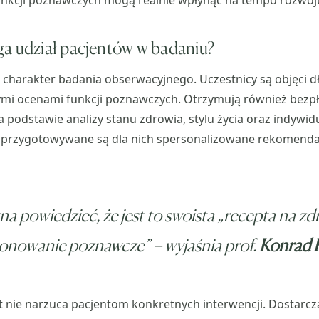
nkcji poznawczych mogą realnie wpłynąć na tempo rozwoj
a udział pacjentów w badaniu?
arakter badania obserwacyjnego. Uczestnicy są objęci 
ymi ocenami funkcji poznawczych. Otrzymują również bezpł
Na podstawie analizy stanu zdrowia, stylu życia oraz indywi
 przygotowywane są dla nich spersonalizowane rekomenda
a powiedzieć, że jest to swoista „recepta na z
jonowanie poznawcze”
– wyjaśnia prof.
Konrad 
kt nie narzuca pacjentom konkretnych interwencji. Dostarcz