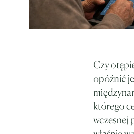
Czy otępi
opóźnić j
międzyna
którego c
wczesnej 
właśnie we