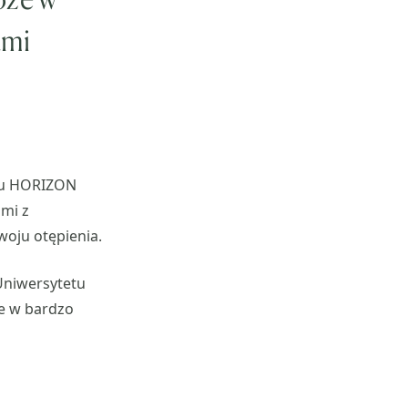
ami
mu HORIZON
mi z
woju otępienia.
 Uniwersytetu
ie w bardzo