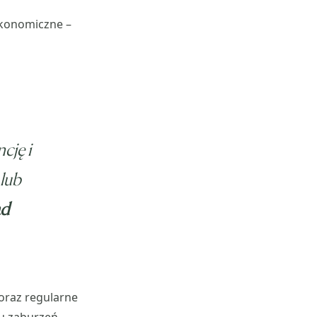
ekonomiczne –
cję i
 lub
ad
 oraz regularne