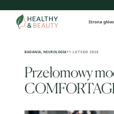
Przejdź
do
treści
Strona głów
BADANIA
,
NEUROLOGIA
11 LUTEGO 2026
Przełomowy mode
COMFORTAGE w 