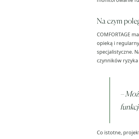
monitorowanie fu
Na czym poleg
COMFORTAGE ma ch
opieką i regularn
specjalistyczne. 
czynników ryzyka
–
Możn
funkc
Co istotne, proje