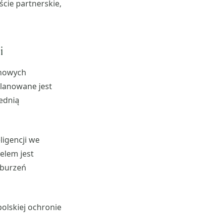
cie partnerskie,
i
 nowych
planowane jest
ednią
ligencji we
elem jest
aburzeń
olskiej ochronie