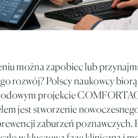
eniu można zapobiec lub przynajm
ego rozwój? Polscy naukowcy biorą
rodowym projekcie COMFORTA
elem jest stworzenie nowoczesneg
prewencji zaburzeń poznawczych. 
szło w kluczową fazę kliniczną i m