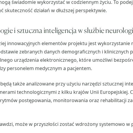
mogą świadomie wykorzystać w codziennym życiu. To podejś
ć skuteczność działań w dłuższej perspektywie.
ie i sztuczna inteligencja w służbie neurologi
ziej innowacyjnych elementów projektu jest wykorzystanie
odstawie zebranych danych demograficznych i klinicznych 
lnego urządzenia elektronicznego, które umożliwi bezpośr
dzy personelem medycznym a pacjentem.
dą także analizowane przy użyciu narzędzi sztucznej inte
nerami technologicznymi z kilku krajów Unii Europejskiej. C
rytmów postępowania, monitorowania oraz rehabilitacji z
prawdzi, może w przyszłości zostać wdrożony systemowo w p