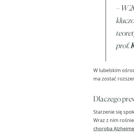
–
W 20
kluczo
teoret
prof.
K
W lubelskim ośro
ma zostać rozsze
Dlaczego prew
Starzenie się spo
Wraz z nim rośnie
choroba Alzheime