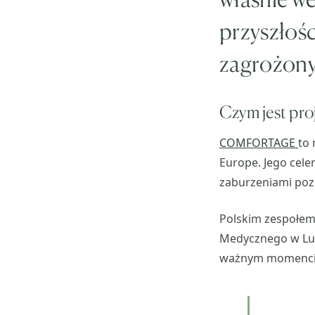
przyszłoś
zagrożony
Czym jest p
COMFORTAGE
to
Europe. Jego cel
zaburzeniami pozn
Polskim zespołem 
Medycznego w Lubl
ważnym momenci