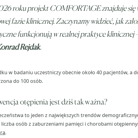
26 roku projekt COMFORTAGE znajduje się 
wej fazie klinicznej. Zaczynamy widzieć, jak zał
yczne funkcjonują w realnej praktyce klinicznej
–
onrad Rejdak
.
dku w badaniu uczestniczy obecnie około 40 pacjentów, a 
rzona do 100 osób.
encja otępienia jest dziś tak ważna?
łeczeństwa to jeden z największych trendów demograficzny
 liczba osób z zaburzeniami pamięci i chorobami otępiennym
ra
.