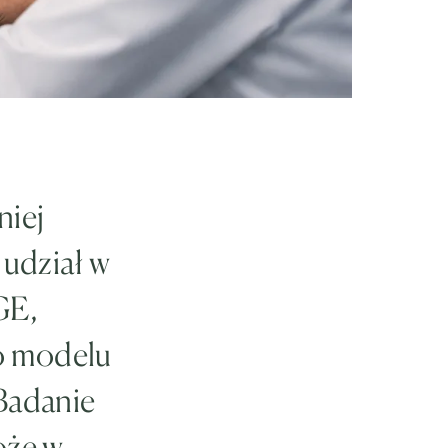
niej
 udział w
GE,
o modelu
Badanie
oże w