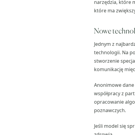
narzędzia, które 
które ma zwiększy
Nowe technolog
Jednym z najbard
technologii. Na p
stworzenie specja
komunikację mię
Anonimowe dane bę
współpracy z part
opracowanie algo
poznawczych.
Jeśli model się s
zdrowia.