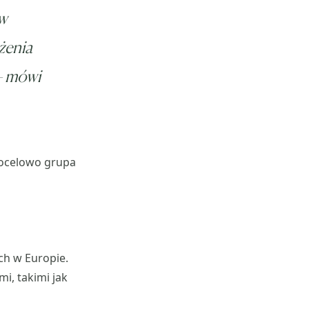
w
ożenia
 mówi
docelowo grupa
ch w Europie.
i, takimi jak