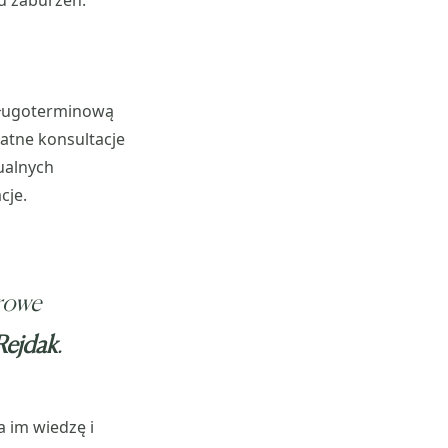
u zaburzeń.
długoterminową
atne konsultacje
dualnych
cje.
drowe
Rejdak
.
a im wiedzę i