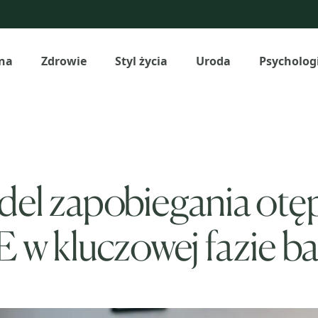
na
Zdrowie
Styl życia
Uroda
Psycholog
l zapobiegania otępi
kluczowej fazie b