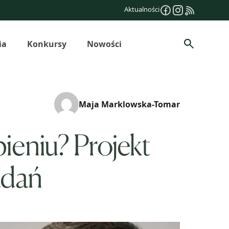
Aktualności
ia
Konkursy
Nowości
Szukaj
Maja Marklowska-Tomar
eniu? Projekt
adań