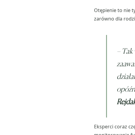
Otępienie to nie 
zarówno dla rodzi
–
Tak 
zaawa
działa
opóźn
Rejda
Eksperci coraz czę