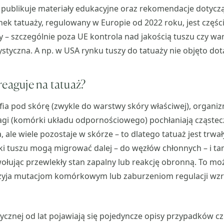
 publikuje materiały edukacyjne oraz rekomendacje dotycz
ynek tatuaży, regulowany w Europie od 2022 roku, jest częś
 – szczególnie poza UE kontrola nad jakością tuszu czy wa
styczna. A np. w USA rynku tuszy do tatuaży nie objęto do
reaguje na tatuaż?
fia pod skórę (zwykle do warstwy skóry właściwej), organi
gi (komórki układu odpornościowego) pochłaniają cząstecz
, ale wiele pozostaje w skórze – to dlatego tatuaż jest trwa
ki tuszu mogą migrować dalej – do węzłów chłonnych – i ta
ując przewlekły stan zapalny lub reakcję obronną. To moż
przyja mutacjom komórkowym lub zaburzeniom regulacji wz
ycznej od lat pojawiają się pojedyncze opisy przypadków cz