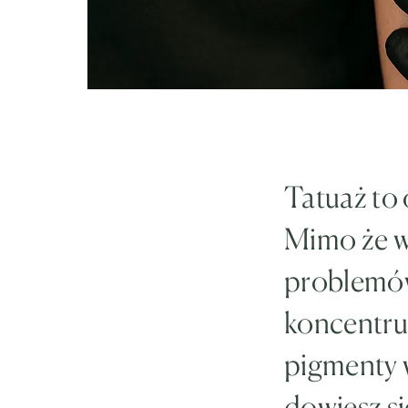
Tatuaż to 
Mimo że w
problemów
koncentruj
pigmenty 
dowiesz si