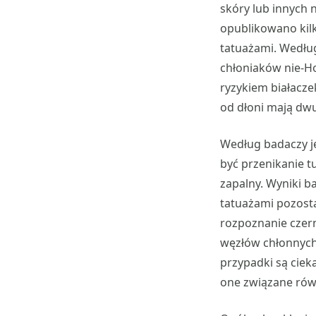
skóry lub innych 
opublikowano kil
tatuażami. Według
chłoniaków nie-H
ryzykiem białacze
od dłoni mają dwu
Według badaczy j
być przenikanie t
zapalny. Wyniki b
tatuażami pozost
rozpoznanie czern
węzłów chłonnych 
przypadki są ciek
one związane równ