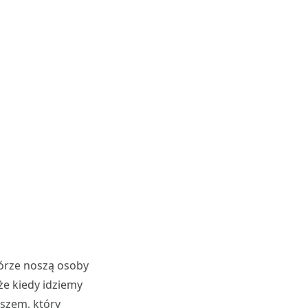
kórze noszą osoby
e kiedy idziemy
uszem, który