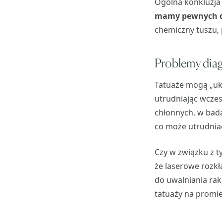
Ogólna konkluzja b
mamy pewnych 
chemiczny tuszu, 
Problemy dia
Tatuaże mogą „uk
utrudniając wczes
chłonnych, w bad
co może utrudni
Czy w związku z 
że laserowe rozk
do uwalniania rak
tatuaży na promi