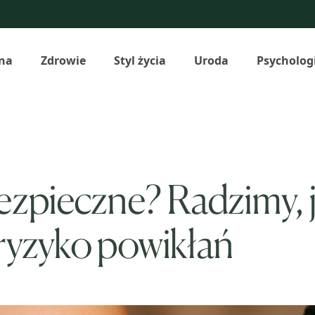
na
Zdrowie
Styl życia
Uroda
Psycholog
ezpieczne? Radzimy, 
ryzyko powikłań