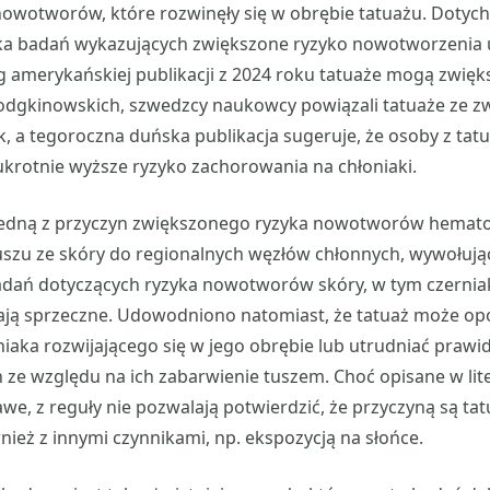
nowotworów, które rozwinęły się w obrębie tatuażu. Dotyc
ka badań wykazujących zwiększone ryzyko nowotworzenia 
 amerykańskiej publikacji z 2024 roku tatuaże mogą zwięk
odgkinowskich, szwedzcy naukowcy powiązali tatuaże ze 
k, a tegoroczna duńska publikacja sugeruje, że osoby z ta
krotnie wyższe ryzyko zachorowania na chłoniaki.
edną z przyczyn zwiększonego ryzyka nowotworów hemat
uszu ze skóry do regionalnych węzłów chłonnych, wywołują
adań dotyczących ryzyka nowotworów skóry, w tym czerniak
ają sprzeczne. Udowodniono natomiast, że tatuaż może op
iaka rozwijającego się w jego obrębie lub utrudniać praw
ze względu na ich zabarwienie tuszem. Choć opisane w lit
awe, z reguły nie pozwalają potwierdzić, że przyczyną są ta
ież z innymi czynnikami, np. ekspozycją na słońce.