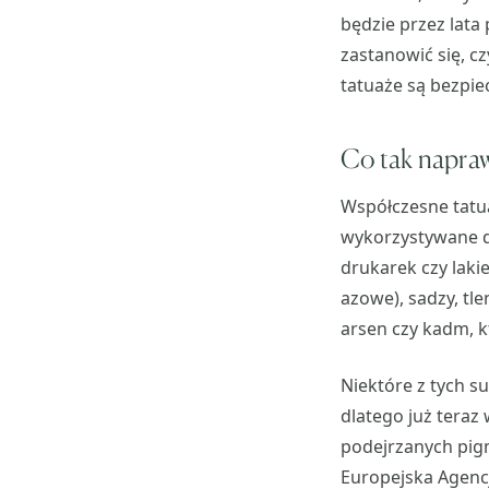
będzie przez lat
zastanowić się, c
tatuaże są bezpie
Co tak napraw
Współczesne tatua
wykorzystywane do
drukarek czy lak
azowe), sadzy, tle
arsen czy kadm, 
Niektóre z tych s
dlatego już teraz
podejrzanych pig
Europejska Agencj