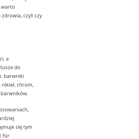
 warto
zdrowia, czyli czy
i, a
 tusze do
. barwniki
 nikiel, chrom,
h barwników.
stosowaniach,
ardziej
jmuje się tym
t für