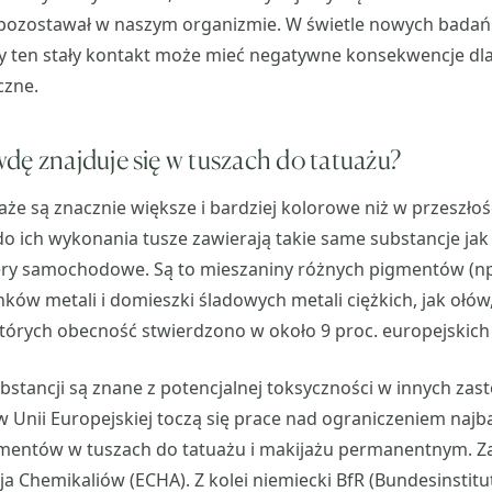
a pozostawał w naszym organizmie. W świetle nowych badań
zy ten stały kontakt może mieć negatywne konsekwencje dla 
czne.
dę znajduje się w tuszach do tatuażu?
że są znacznie większe i bardziej kolorowe niż w przeszłośc
 ich wykonania tusze zawierają takie same substancje jak
iery samochodowe. Są to mieszaniny różnych pigmentów (np
nków metali i domieszki śladowych metali ciężkich, jak ołów,
których obecność stwierdzono w około 9 proc. europejskic
ubstancji są znane z potencjalnej toksyczności w innych za
 w Unii Europejskiej toczą się prace nad ograniczeniem najb
mentów w tuszach do tatuażu i makijażu permanentnym. Za
a Chemikaliów (ECHA). Z kolei niemiecki BfR (Bundesinstitu