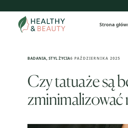
Przejdź
do
treści
Strona głów
BADANIA
,
STYL ŻYCIA
6 PAŹDZIERNIKA 2025
Czy tatuaże są b
zminimalizować 