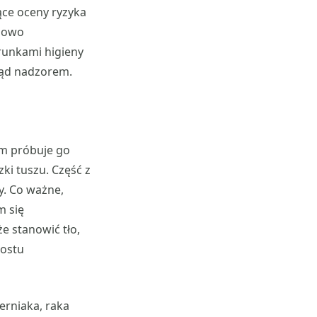
ące oceny ryzyka
ciowo
runkami higieny
tąd nadzorem.
zm próbuje go
ki tuszu. Część z
ły. Co ważne,
m się
e stanowić tło,
rostu
erniaka, raka