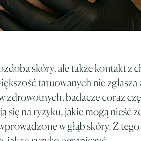
ozdoba skóry, ale także kontakt z 
iększość tatuowanych nie zgłasza
 zdrowotnych, badacze coraz czę
ą się na ryzyku, jakie mogą nieść z
wprowadzone w głąb skóry. Z tego 
ę, jak to ryzyko ograniczyć.