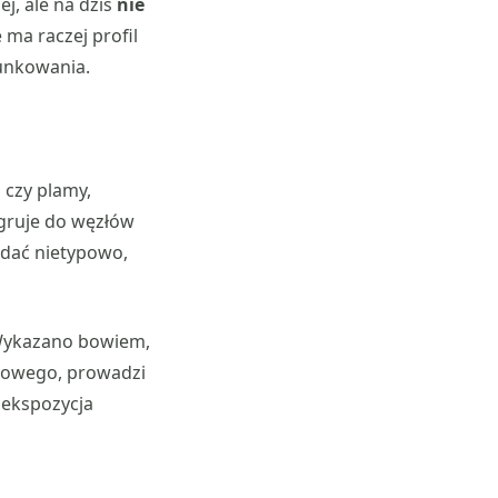
ej, ale na dziś
nie
 ma raczej profil
runkowania.
czy plamy,
igruje do węzłów
ądać nietypowo,
 Wykazano bowiem,
zowego, prowadzi
 ekspozycja