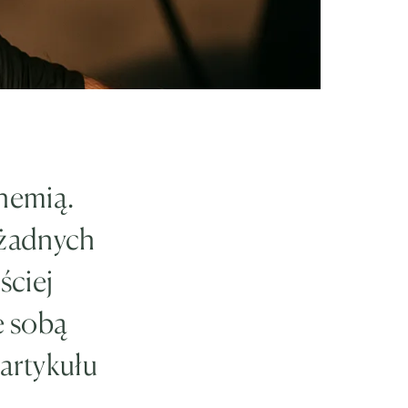
chemią.
 żadnych
ściej
e sobą
artykułu