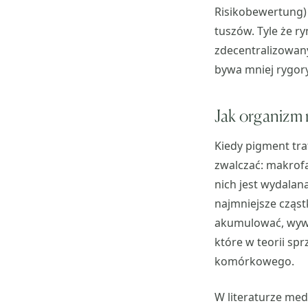
Risikobewertung)
tuszów. Tyle że r
zdecentralizowany
bywa mniej rygory
Jak organizm 
Kiedy pigment tra
zwalczać: makrofa
nich jest wydalana
najmniejsze cząst
akumulować, wywoł
które w teorii s
komórkowego.
W literaturze med