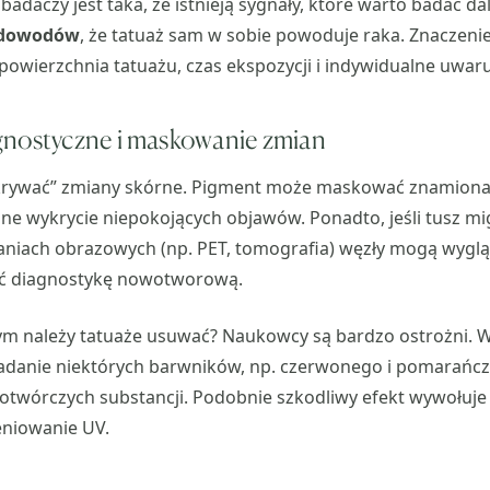
adaczy jest taka, że istnieją sygnały, które warto badać dal
dowodów
, że tatuaż sam w sobie powoduje raka. Znaczenie
powierzchnia tatuażu, czas ekspozycji i indywidualne uwa
gnostyczne i maskowanie zmian
rywać” zmiany skórne. Pigment może maskować znamiona 
ne wykrycie niepokojących objawów. Ponadto, jeśli tusz m
aniach obrazowych (np. PET, tomografia) węzły mogą wygl
ać diagnostykę nowotworową.
tym należy tatuaże usuwać? Naukowcy są bardzo ostrożni.
ładanie niektórych barwników, np. czerwonego i pomarańc
otwórczych substancji. Podobnie szkodliwy efekt wywołuje
eniowanie UV.