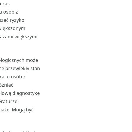
hczas
u osób z
szać ryzyko
zwiększonym
tuażami większymi
ologicznych może
ce przewlekły stan
a, u osób z
óźniać
idłową diagnostykę
eraturze
tuaże. Mogą być