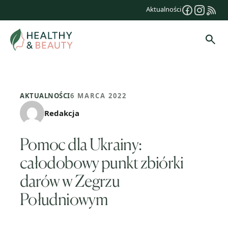
Przejdź
Aktualności
do
treści
Szuk
AKTUALNOŚCI
6 MARCA 2022
Redakcja
Pomoc dla Ukrainy:
całodobowy punkt zbiórki
darów w Zegrzu
Południowym