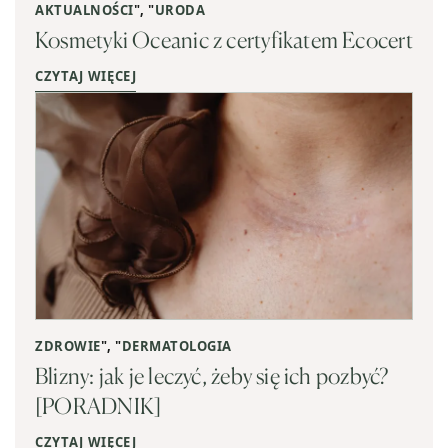
AKTUALNOŚCI
", "
URODA
Kosmetyki Oceanic z certyfikatem Ecocert
CZYTAJ WIĘCEJ
ZDROWIE
", "
DERMATOLOGIA
Blizny: jak je leczyć, żeby się ich pozbyć?
[PORADNIK]
CZYTAJ WIĘCEJ