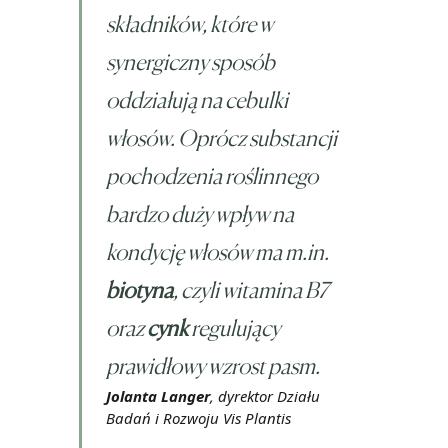
składników, które w
synergiczny sposób
oddziałują na cebulki
włosów. Oprócz substancji
pochodzenia roślinnego
bardzo duży wpływ na
kondycję włosów ma m.in.
biotyna
, czyli witamina B7
oraz
cynk
regulujący
prawidłowy wzrost pasm.
Jolanta Langer
, dyrektor Działu
Badań i Rozwoju Vis Plantis