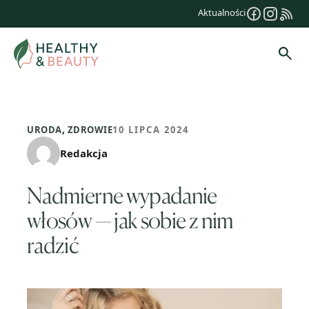
Przejdź
Aktualności
do
treści
Szuk
URODA
,
ZDROWIE
10 LIPCA 2024
Redakcja
Nadmierne wypadanie
włosów — jak sobie z nim
radzić