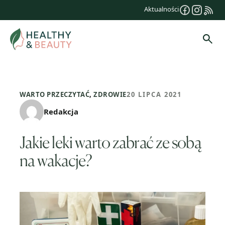
Przejdź
Aktualności
do
treści
Szuk
WARTO PRZECZYTAĆ
,
ZDROWIE
20 LIPCA 2021
Redakcja
Jakie leki warto zabrać ze sobą
na wakacje?