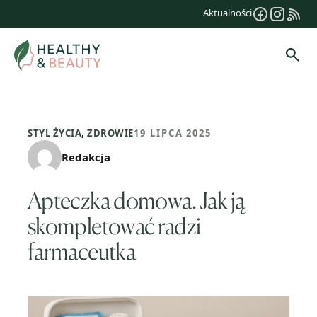
Przejdź
Aktualności
do
treści
Szuk
STYL ŻYCIA
,
ZDROWIE
19 LIPCA 2025
Redakcja
Apteczka domowa. Jak ją
skompletować radzi
farmaceutka