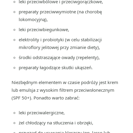
leki przeciwbólowe i przeciwgorączkowe,
preparaty przeciwwymiotne (na chorobę
lokomocyjną),
leki przeciwbiegunkowe,
elektrolity i probiotyki (w celu stabilizacji
mikroflory jelitowej przy zmianie diety),
środki odstraszające owady (repelenty),
preparaty łagodzące skutki ukąszeń.
Niezbędnym elementem w czasie podróży jest krem
lub emulsja z wysokim filtrem przeciwsłonecznym
(SPF 50+). Ponadto warto zabrać:
leki przeciwalergiczne,
żel chłodzący na stłuczenia i obrzęki,
przyrząd do usuwania kleszczy (np. lasso lub