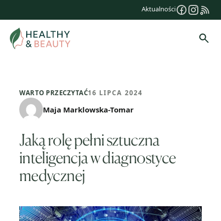
Przejdź
Aktualności
do
treści
Szuk
WARTO PRZECZYTAĆ
16 LIPCA 2024
Maja Marklowska-Tomar
Jaką rolę pełni sztuczna
inteligencja w diagnostyce
medycznej