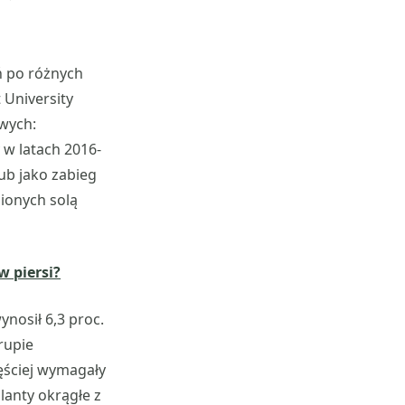
ń po różnych
 University
wych:
 w latach 2016-
ub jako zabieg
nionych solą
 piersi?
nosił 6,3 proc.
rupie
ęściej wymagały
anty okrągłe z