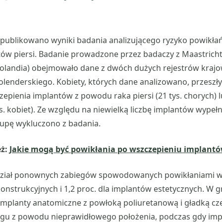
.
publikowano wyniki badania analizującego ryzyko powikła
ów piersi. Badanie prowadzone przez badaczy z Maastricht
Holandia) obejmowało dane z dwóch dużych rejestrów krajo
 holenderskiego. Kobiety, których dane analizowano, przeszły
zepienia implantów z powodu raka piersi (21 tys. chorych) l
ys. kobiet). Ze względu na niewielką liczbę implantów wypeł
grupę wykluczono z badania.
eż:
Jakie mogą być powikłania po wszczepieniu implantów
udział ponownych zabiegów spowodowanych powikłaniami wy
onstrukcyjnych i 1,2 proc. dla implantów estetycznych. W g
implanty anatomiczne z powłoką poliuretanową i gładką cz
u z powodu nieprawidłowego położenia, podczas gdy impl