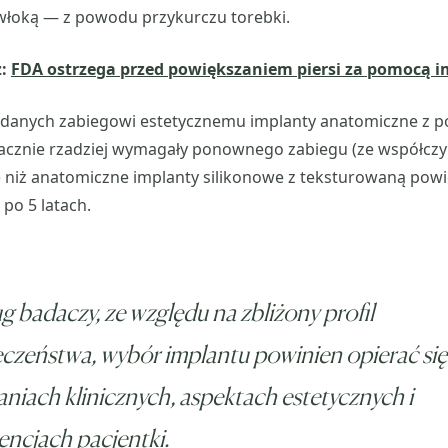
łoką — z powodu przykurczu torebki.
ż:
FDA ostrzega przed powiększaniem piersi za pomocą 
danych zabiegowi estetycznemu implanty anatomiczne z p
acznie rzadziej wymagały ponownego zabiegu (ze współczy
 niż anatomiczne implanty silikonowe z teksturowaną powi
 po 5 latach.
 badaczy, ze względu na zbliżony profil
czeństwa, wybór implantu powinien opierać się
niach klinicznych, aspektach estetycznych i
encjach pacjentki.