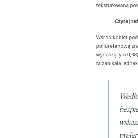
teksturowaną pow
Czytaj te
Wśród kobiet pod
poliuretanową zn
wynoszącym 0,38)
ta zanikała jednak
Według
bezpie
wskaza
prefer