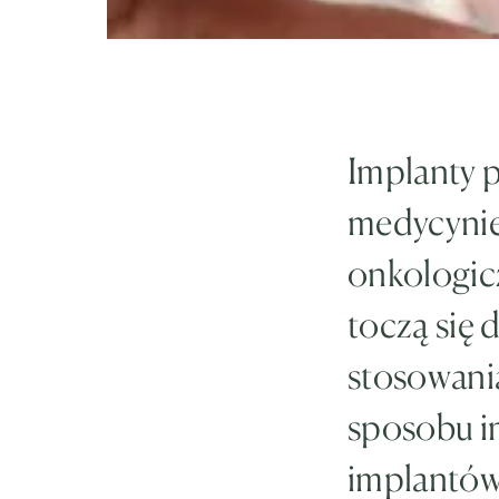
Implanty p
medycynie 
onkologic
toczą się 
stosowania
sposobu i
implantów 