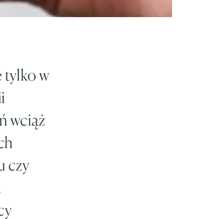
 tylko w
i
ń wciąż
ich
u czy
a
cy