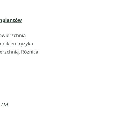
implantów
owierzchnią
nnikiem ryzyka
erzchnią. Różnica
 na