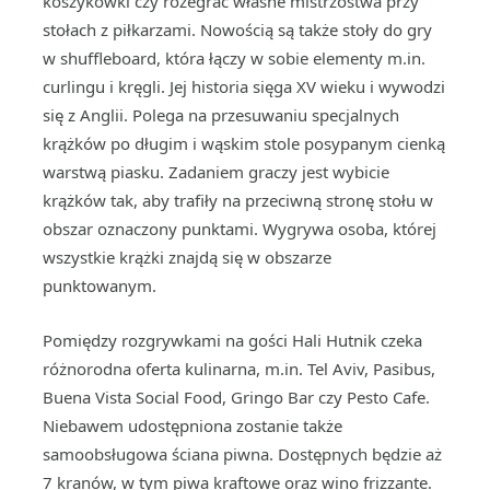
koszykówki czy rozegrać własne mistrzostwa przy
stołach z piłkarzami. Nowością są także stoły do gry
w shuffleboard, która łączy w sobie elementy m.in.
curlingu i kręgli. Jej historia sięga XV wieku i wywodzi
się z Anglii. Polega na przesuwaniu specjalnych
krążków po długim i wąskim stole posypanym cienką
warstwą piasku. Zadaniem graczy jest wybicie
krążków tak, aby trafiły na przeciwną stronę stołu w
obszar oznaczony punktami. Wygrywa osoba, której
wszystkie krążki znajdą się w obszarze
punktowanym.
Pomiędzy rozgrywkami na gości Hali Hutnik czeka
różnorodna oferta kulinarna, m.in. Tel Aviv, Pasibus,
Buena Vista Social Food, Gringo Bar czy Pesto Cafe.
Niebawem udostępniona zostanie także
samoobsługowa ściana piwna. Dostępnych będzie aż
7 kranów, w tym piwa kraftowe oraz wino frizzante.