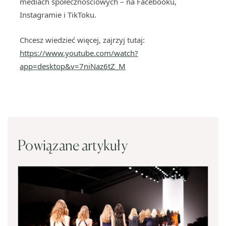
mediach społecznościowych – na Facebooku,
Instagramie i TikToku.
Chcesz wiedzieć więcej, zajrzyj tutaj:
https://www.youtube.com/watch?
app=desktop&v=7niNaz6tZ_M
Powiązane artykuły