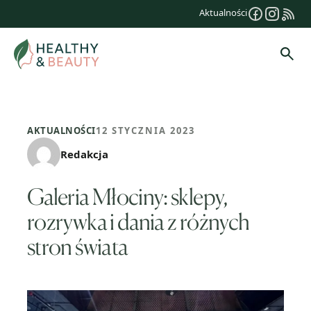
Przejdź
Aktualności
do
treści
Szuk
AKTUALNOŚCI
12 STYCZNIA 2023
Redakcja
Galeria Młociny: sklepy,
rozrywka i dania z różnych
stron świata