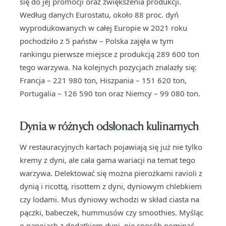
się do jej promocji oraz zwiększenia produkcji.
Według danych Eurostatu, około 88 proc. dyń
wyprodukowanych w całej Europie w 2021 roku
pochodziło z 5 państw – Polska zajęła w tym
rankingu pierwsze miejsce z produkcją 289 600 ton
tego warzywa. Na kolejnych pozycjach znalazły się:
Francja – 221 980 ton, Hiszpania – 151 620 ton,
Portugalia – 126 590 ton oraz Niemcy – 99 080 ton.
Dynia w różnych odsłonach kulinarnych
W restauracyjnych kartach pojawiają się już nie tylko
kremy z dyni, ale cała gama wariacji na temat tego
warzywa. Delektować się można pierożkami ravioli z
dynią i ricottą, risottem z dyni, dyniowym chlebkiem
czy lodami. Mus dyniowy wchodzi w skład ciasta na
pączki, babeczek, hummusów czy smoothies. Myśląc
o napojach z dodatkiem dyni, nie sposób pominąć