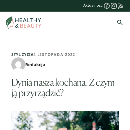
Przejdź
Aktualności
do
treści
Szuk
STYL ŻYCIA
4 LISTOPADA 2022
Redakcja
Dynia nasza kochana. Z czym
ją przyrządzić?