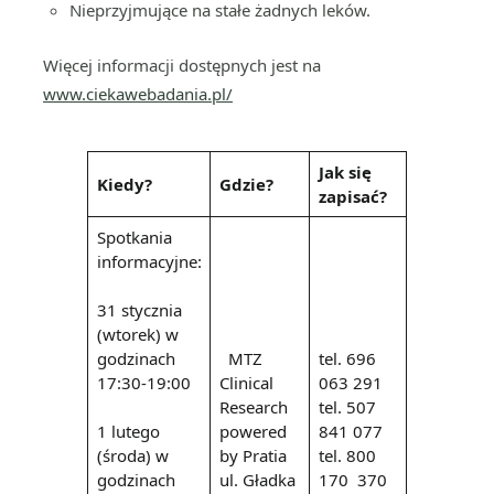
Nieprzyjmujące na stałe żadnych leków.
Więcej informacji dostępnych jest na
www.ciekawebadania.pl/
Jak się
Kiedy?
Gdzie?
zapisać?
Spotkania
informacyjne:
31 stycznia
(wtorek) w
godzinach
MTZ
tel. 696
17:30-19:00
Clinical
063 291
Research
tel. 507
1 lutego
powered
841 077
(środa) w
by Pratia
tel. 800
godzinach
ul. Gładka
170 370