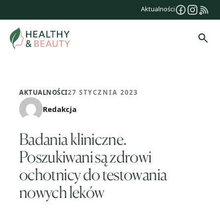
Przejdź
Aktualności
do
treści
Szuk
AKTUALNOŚCI
27 STYCZNIA 2023
Redakcja
Badania kliniczne.
Poszukiwani są zdrowi
ochotnicy do testowania
nowych leków