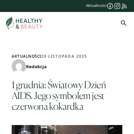
Przejdź
Aktualności
do
treści
Szuk
AKTUALNOŚCI
29 LISTOPADA 2025
Redakcja
1 grudnia: Światowy Dzień
AIDS. Jego symbolem jest
czerwona kokardka