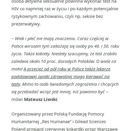
osoba aktywna seksualnie powinna wykonać test na
HIV co najmniej raz w życiu i po każdym potencjalnie
ryzykownym zachowaniu, czyli np. seksie bez
prezerwatywy.
–
Wiek i płeć nie mają znaczenia. Coraz częściej w
Polsce wirusem tym zakażają się osoby po 40. i 50. roku
życia. Także kobiety. Niestety szacujemy, że test zrobiło
zaledwie około 10 proc. dorosłych Polaków. O wiele za
mało!
A przecież od pół roku w Polsce także lekarze
podstawowej opieki zdrowotnej mogą kierować na
testy
. Mimo to osób świadomych zagrożenia i chcących
się przebadać wciąż jest mniej, niż powinno być
–
mówi
Mateusz Liwski
.
Organizowany przez Polską Fundację Pomocy
Humanitarnej „Res Humanae” i Gilead Sciences
Poland przejazd czerwonej kokardki przez Warszawę