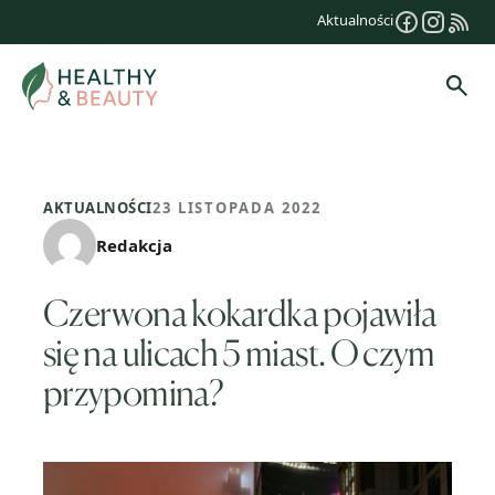
Przejdź
Aktualności
do
treści
Szuk
AKTUALNOŚCI
23 LISTOPADA 2022
Redakcja
Czerwona kokardka pojawiła
się na ulicach 5 miast. O czym
przypomina?