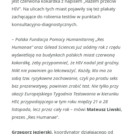
jest czerwona kokardka z napisem „Razem przeciw
HIV”. Na ulicach tych miast pojawiły się też plakaty
zachęcające do robienia testów w punktach
konsultacyjno-diagnostycznych.
–
Polska Fundacja Pomocy Humanitarnej „Res
Humanae” oraz Gilead Sciences już siódmy rok z rzędu
wyświetlają na budynkach polskich miast czerwoną
kokardkę, żeby przypomnieć, że HIV nadal jest groźny.
Nikt nie powinien go lekceważyć. Każdy, kto ma za
sobą tzw. ryzykowne zachowanie, czyli po prostu seks
bez prezerwatywy, powinien zrobić test. Nie tylko przy
okazji Europejskiego Tygodnia Testowania w kierunku
HIV, przypadającego w tym roku między 21 a 28
listopada, lecz przez cały rok
– mówi
Mateusz Liwski
,
prezes „Res Humanae”.
Grzegorz Jezierski
, koordynator działającego od