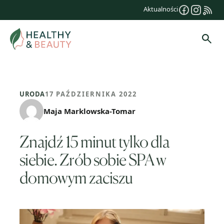
Przejdź
Aktualności
do
treści
Szuk
URODA
17 PAŹDZIERNIKA 2022
Maja Marklowska-Tomar
Znajdź 15 minut tylko dla
siebie. Zrób sobie SPA w
domowym zaciszu