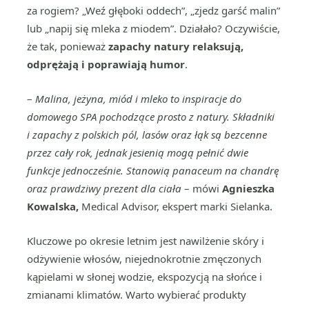
za rogiem? „Weź głęboki oddech”, „zjedz garść malin”
lub „napij się mleka z miodem”. Działało? Oczywiście,
że tak, ponieważ
zapachy natury relaksują,
odprężają i poprawiają humor
.
–
Malina, jeżyna, miód i mleko to inspiracje do
domowego SPA pochodzące prosto z natury. Składniki
i zapachy z polskich pól, lasów oraz łąk są bezcenne
przez cały rok, jednak jesienią mogą pełnić dwie
funkcje jednocześnie. Stanowią panaceum na chandrę
oraz prawdziwy prezent dla ciała
– mówi
Agnieszka
Kowalska,
Medical Advisor, ekspert marki Sielanka.
Kluczowe po okresie letnim jest nawilżenie skóry i
odżywienie włosów, niejednokrotnie zmęczonych
kąpielami w słonej wodzie, ekspozycją na słońce i
zmianami klimatów. Warto wybierać produkty