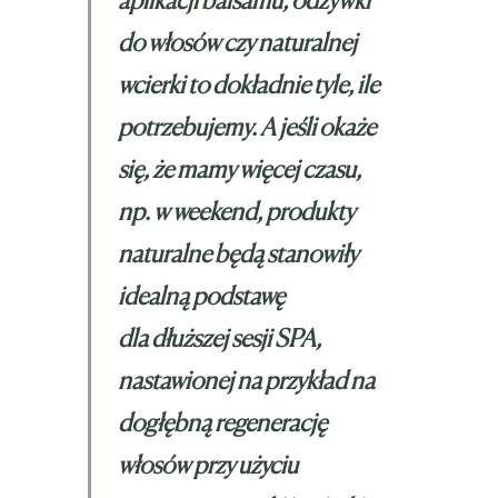
do włosów czy naturalnej
wcierki to dokładnie tyle, ile
potrzebujemy. A jeśli okaże
się, że mamy więcej czasu,
np. w weekend, produkty
naturalne będą stanowiły
idealną podstawę
dla dłuższej sesji SPA,
nastawionej na przykład na
dogłębną regenerację
włosów przy użyciu