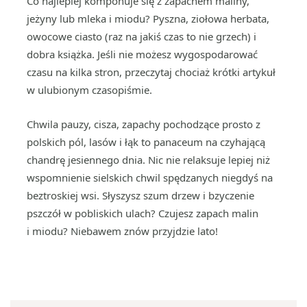
Co najlepiej komponuje się z zapachem maliny,
jeżyny lub mleka i miodu? Pyszna, ziołowa herbata,
owocowe ciasto (raz na jakiś czas to nie grzech) i
dobra książka. Jeśli nie możesz wygospodarować
czasu na kilka stron, przeczytaj chociaż krótki artykuł
w ulubionym czasopiśmie.
Chwila pauzy, cisza, zapachy pochodzące prosto z
polskich pól, lasów i łąk to panaceum na czyhającą
chandrę jesiennego dnia. Nic nie relaksuje lepiej niż
wspomnienie sielskich chwil spędzanych niegdyś na
beztroskiej wsi. Słyszysz szum drzew i bzyczenie
pszczół w pobliskich ulach? Czujesz zapach malin
i miodu? Niebawem znów przyjdzie lato!