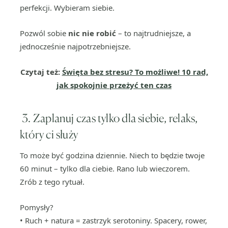
perfekcji. Wybieram siebie.
Pozwól sobie
nic nie robić
– to najtrudniejsze, a
jednocześnie najpotrzebniejsze.
Czytaj też:
Święta bez stresu? To możliwe! 10 rad,
jak spokojnie przeżyć ten czas
3. Zaplanuj czas tylko dla siebie, relaks,
który ci służy
To może być godzina dziennie. Niech to będzie twoje
60 minut – tylko dla ciebie. Rano lub wieczorem.
Zrób z tego rytuał.
Pomysły?
• Ruch + natura = zastrzyk serotoniny. Spacery, rower,