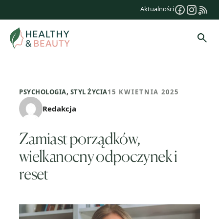
Przejdź
Aktualności
do
treści
Szuk
PSYCHOLOGIA
,
STYL ŻYCIA
15 KWIETNIA 2025
Redakcja
Zamiast porządków,
wielkanocny odpoczynek i
reset