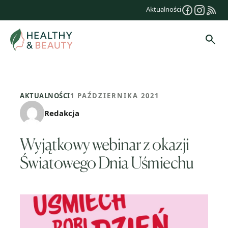
Przejdź
Aktualności
do
treści
Szuk
AKTUALNOŚCI
1 PAŹDZIERNIKA 2021
Redakcja
Wyjątkowy webinar z okazji
Światowego Dnia Uśmiechu