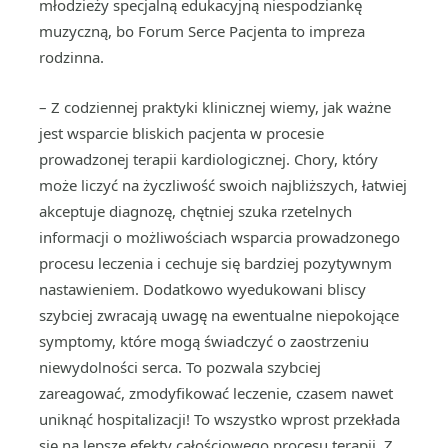
młodzieży specjalną edukacyjną niespodziankę
muzyczną, bo Forum Serce Pacjenta to impreza
rodzinna.
– Z codziennej praktyki klinicznej wiemy, jak ważne
jest wsparcie bliskich pacjenta w procesie
prowadzonej terapii kardiologicznej. Chory, który
może liczyć na życzliwość swoich najbliższych, łatwiej
akceptuje diagnozę, chętniej szuka rzetelnych
informacji o możliwościach wsparcia prowadzonego
procesu leczenia i cechuje się bardziej pozytywnym
nastawieniem. Dodatkowo wyedukowani bliscy
szybciej zwracają uwagę na ewentualne niepokojące
symptomy, które mogą świadczyć o zaostrzeniu
niewydolności serca. To pozwala szybciej
zareagować, zmodyfikować leczenie, czasem nawet
uniknąć hospitalizacji! To wszystko wprost przekłada
się na lepsze efekty całościowego procesu terapii. Z