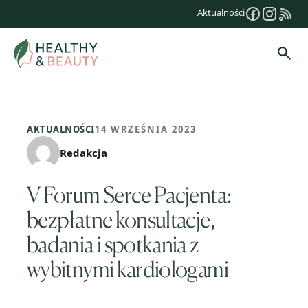
Przejdź
Aktualności
do
treści
Szuk
AKTUALNOŚCI
14 WRZEŚNIA 2023
Redakcja
V Forum Serce Pacjenta:
bezpłatne konsultacje,
badania i spotkania z
wybitnymi kardiologami