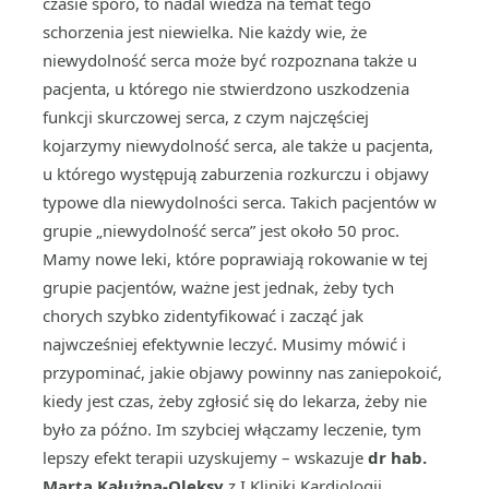
czasie sporo, to nadal wiedza na temat tego
schorzenia jest niewielka. Nie każdy wie, że
niewydolność serca może być rozpoznana także u
pacjenta, u którego nie stwierdzono uszkodzenia
funkcji skurczowej serca, z czym najczęściej
kojarzymy niewydolność serca, ale także u pacjenta,
u którego występują zaburzenia rozkurczu i objawy
typowe dla niewydolności serca. Takich pacjentów w
grupie „niewydolność serca” jest około 50 proc.
Mamy nowe leki, które poprawiają rokowanie w tej
grupie pacjentów, ważne jest jednak, żeby tych
chorych szybko zidentyfikować i zacząć jak
najwcześniej efektywnie leczyć. Musimy mówić i
przypominać, jakie objawy powinny nas zaniepokoić,
kiedy jest czas, żeby zgłosić się do lekarza, żeby nie
było za późno. Im szybciej włączamy leczenie, tym
lepszy efekt terapii uzyskujemy – wskazuje
dr hab.
Marta Kałużna-Oleksy
z I Kliniki Kardiologii